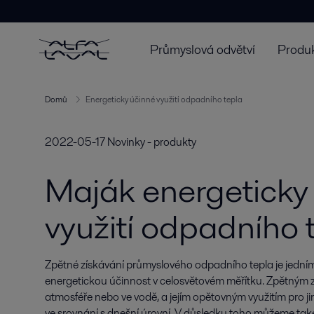
Průmyslová odvětví
Produk
Domů
Energeticky účinné využití odpadního tepla
2022-05-17
Novinky - produkty
Maják energeticky
využití odpadního 
Zpětné získávání průmyslového odpadního tepla je jedním z
energetickou účinnost v celosvětovém měřítku. Zpětným získ
atmosféře nebo ve vodě, a jejím opětovným využitím pro ji
ve srovnání s dnešní úrovní. V důsledku toho můžeme také 