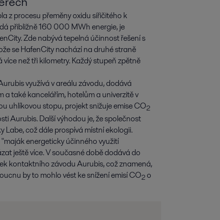
měrech
la z procesu přeměny oxidu siřičitého k
vídá přibližně 160 000 MWh energie, je
nCity. Zde nabývá tepelná účinnost řešení s
že se HafenCity nachází na druhé straně
 více než tři kilometry. Každý stupeň zpětně
Aurubis využívá v areálu závodu, dodává
a také kancelářím, hotelům a univerzitě v
ou uhlíkovou stopu, projekt snižuje emise CO
2
ti Aurubis. Další výhodou je, že společnost
y Labe, což dále prospívá místní ekologii.
"maják energeticky účinného využití
kázat ještě více. V současné době dodává do
inek kontaktního závodu Aurubis, což znamená,
oucnu by to mohlo vést ke snížení emisí CO
o
2