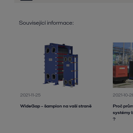
Související informace:
2021-11-25
2021-10-2
WideGap – šampion na vaší straně
Proč prům
systémy 
?