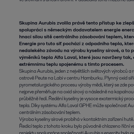
Skupina Aurubis zvolila právě tento přístup ke zlepše
spolupráci s německým dodavatelem energie enercit
hnací silou sítě centrálního zásobování teplem, kter
Energie pro tuto síť pochází z odpadního tepla, kte
nedalekého závodu na výrobu kyseliny sírové, a to
výměníků tepla Alfa Laval, které jsou navrženy tak,
extrémnímu teplu spojenému s tímto procesem.
Skupina Aurubis, jeden z největších světových výrobců a 
ostrově Peute na Labi v centru Hamburku. Plynný oxid siři
pyrometalurgického procesu výroby mědi, který se zde použ
nejprve přeměňuje na oxid sírový a následně na kapalnou k
průběžně ředí. Ředění kyseliny je vysoce exotermický proc
tepla. Díky systému Alfa Laval GPHE může společnost Aurub
centrálním zásobování teplem.
Výroba kyseliny sírové probíhá v kontaktním zařízení hut
Ředicí teplo z tohoto kroku bylo původně chlazeno říční v
projektu spolupráce společnosti Aurubis s enercity bylo p