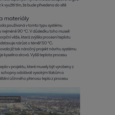
k využití tím, že bude přivedena do sítě
a materiály
voda používaná v tomto typu systému
u nejméně 90 °C. V důsledku toho museli
pční věže, která zvýšila procesní teplotu
edstavuje nárůst o téměř 50 °C.
kovala již tak náročný projekt návrhu systému
je kyselina sírová. Vyšší teplota procesu
pla v projektu, které musely být vyrobeny z
t schopny odolávat vysokým tlakům a
ištění účinného přenosu tepla z procesu