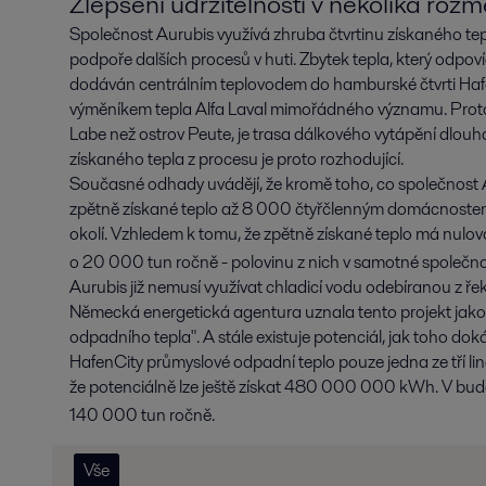
Zlepšení udržitelnosti v několika roz
Společnost Aurubis využívá zhruba čtvrtinu získaného tep
podpoře dalších procesů v huti. Zbytek tepla, který odpo
dodáván centrálním teplovodem do hamburské čtvrti Hafe
výměníkem tepla Alfa Laval mimořádného významu. Proto
Labe než ostrov Peute, je trasa dálkového vytápění dlouhá
získaného tepla z procesu je proto rozhodující.
Současné odhady uvádějí, že kromě toho, co společnost 
zpětně získané teplo až 8 000 čtyřčlenným domácnostem 
okolí. Vzhledem k tomu, že zpětně získané teplo má nulov
o 20 000 tun ročně - polovinu z nich v samotné společnos
Aurubis již nemusí využívat chladicí vodu odebíranou z řek
Německá energetická agentura uznala tento projekt jako 
odpadního tepla". A stále existuje potenciál, jak toho do
HafenCity průmyslové odpadní teplo pouze jedna ze tří l
že potenciálně lze ještě získat 480 000 000 kWh. V bud
140 000 tun ročně.
Vše