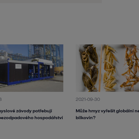
8
2021-09-30
yslové závody potřebují
Může hmyz vyřešit globální 
bezodpadového hospodářství
bílkovin?