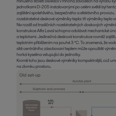
minulého století osvědčil v mnoha závodech na výrobu kys
jednotkami D-205 instalovanými po celém světě byl tent
zajištění spolehlivého, bezpečného a efektivního provozu.
rozebíratelné deskové výměníky tepla: tři výměníky tepla 
Na rozdíl od tradičních rozebíratelných doskových výměn
konstrukce Alfa Laval schopna odolávat mechanické únav
a teplotami. Jedinečná desková konstrukce rovněž zajišťu
teplotním přiblížením na pouhé 3 °C. To znamená, že vo
sítě centrálního zásobovaní teplem může opouštět výměník
horká kyselina vstupující do jednotky.
Kromě toho jsou deskové výměníky kompaktnější, což umo
na zlomku prostoru.