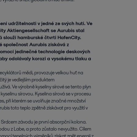
ní udržitelnosti v jedné ze svých hutí. Ve
y Aktiengesellschaft se Aurubis stal
á slouží hamburské čtvrti HafenCity.
ré společnost Aurubis získává z
 pomocí jedinečné technologie deskových
 aby odolávaly korozi a vysokému tlaku a
recyklátorů mědi, provozuje velkou huť na
čitý je vedlejším produktem
ívá. Ve výrobně kyseliny sírové se tento plyn
yselinu sírovou. Kyselina sírová se v procesu
es, při kterém se uvolňuje značné množství
is toto teplo zpětně získávat pro využití v
ě. Srdcem závodu je první absorpční kolona.
odou z Labe, a proto zůstalo nevyužito. Cílem
omocí tepelných výměníků získat zpět energii z