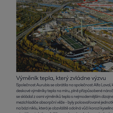
Výměník tepla, který zvládne výzvu
Společnost Aurubis se obrátila na společnost Alfa Laval,
deskové výměníky tepla na míru, plně přizpůsobené nár
se skládal z osmi výměníků tepla s nejmodernějším dizajn
mezichladiče absorpční věže - byly polosvařované jednotk
na bázi niklu, která je obzvláště odolná vůči korozi kyseli