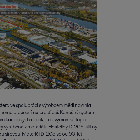
 která ve spolupráci s výrobcem mědi navrhla
očnému procesnímu prostředí. Konečný systém
em kanálových desek. Tři z výměníků tepla -
y vyrobené z materiálu Hastelloy D-205, slitiny
nou sírovou. Materiál D-205 se od 90. let