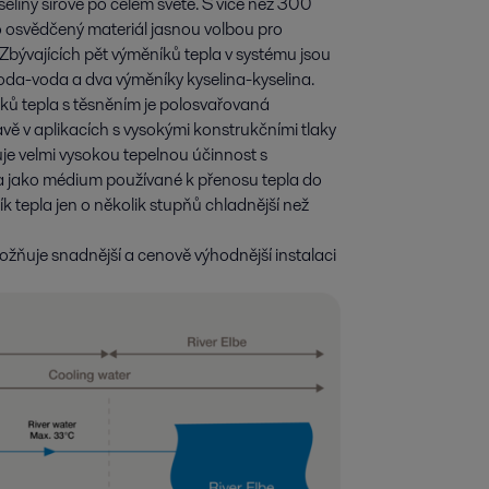
eliny sírové po celém světě. S více než 300
o osvědčený materiál jasnou volbou pro
 Zbývajících pět výměníků tepla v systému jsou
voda-voda a dva výměníky kyselina-kyselina.
íků tepla s těsněním je polosvařovaná
ě v aplikacích s vysokými konstrukčními tlaky
je velmi vysokou tepelnou účinnost s
da jako médium používané k přenosu tepla do
 tepla jen o několik stupňů chladnější než
žňuje snadnější a cenově výhodnější instalaci