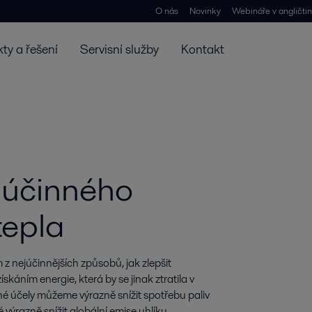
O nás
Novinky
Webináře v angličti
ty a řešení
Servisní služby
Kontakt
 účinného
tepla
 nejúčinnějších způsobů, jak zlepšit 
áním energie, která by se jinak ztratila v 
né účely můžeme výrazně snížit spotřebu paliv 
výrazně snížit globální emise uhlíku.