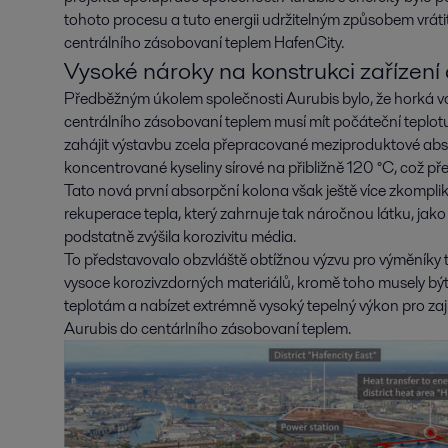
tohoto procesu a tuto energii udržitelným způsobem vrátit 
centrálního zásobovaní teplem HafenCity.
Vysoké nároky na konstrukci zařízení 
Předběžným úkolem společnosti Aurubis bylo, že horká 
centrálního zásobovaní teplem musí mít počáteční teplot
zahájit výstavbu zcela přepracované meziproduktové absor
koncentrované kyseliny sírové na přibližně 120 °C, což př
Tato nová první absorpční kolona však ještě více zkompli
rekuperace tepla, který zahrnuje tak náročnou látku, jako 
podstatně zvýšila korozivitu média.
To představovalo obzvláště obtížnou výzvu pro výměníky te
vysoce korozivzdorných materiálů, kromě toho musely bý
teplotám a nabízet extrémně vysoký tepelný výkon pro zaj
Aurubis do centárlního zásobovaní teplem.