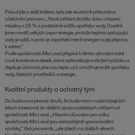
Pokud jde o další kritéria, byla zde skutečně překonána
očekávání pivovaru: „Nové zařízení zkrátilo dobu chlazení
mladiny o 25 % a podstatně snížilo spotřebu vody. Dosáhli
jsme rovněž velkých úspor energie, protože teplota vystupující
vody je vyšší, a proto je zapotřebí méně energie na její přípravu
k vaření.“
Podle společnosti Alfa Laval přispívá k těmto výhodám také
nová konstrukce desek, která optimalizuje rozložení průtoku a
zlepšuje účinnost přenosu tepla, což umožňuje snížit spotřebu
vody, čisticích prostředků a energie.
Kvalitní produkty a ochotný tým
Do budoucna pivovar doufá, že bude moci v nadcházejících
letech investovat do dalších zpracovatelských zařízení od
společnosti Alfa Laval. „Hlavním důvodem pro volbu
společnosti Alfa Laval jsou samozřejmě vysoce kvalitní
výrobky,“ říká pivovarník, „ale záleží i na dalších věcech.