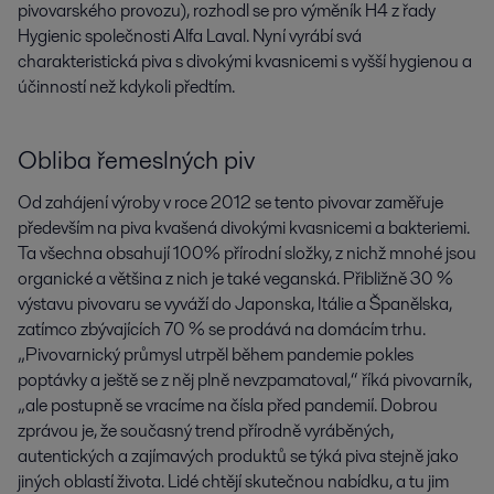
pivovarského provozu), rozhodl se pro výměník H4 z řady 
Hygienic společnosti Alfa Laval. Nyní vyrábí svá 
charakteristická piva s divokými kvasnicemi s vyšší hygienou a 
účinností než kdykoli předtím.
Obliba řemeslných piv
Od zahájení výroby v roce 2012 se tento pivovar zaměřuje
především na piva kvašená divokými kvasnicemi a bakteriemi.
Ta všechna obsahují 100% přírodní složky, z nichž mnohé jsou
organické a většina z nich je také veganská. Přibližně 30 %
výstavu pivovaru se vyváží do Japonska, Itálie a Španělska,
zatímco zbývajících 70 % se prodává na domácím trhu.
„Pivovarnický průmysl utrpěl během pandemie pokles
poptávky a ještě se z něj plně nevzpamatoval,“ říká pivovarník,
„ale postupně se vracíme na čísla před pandemií. Dobrou
zprávou je, že současný trend přírodně vyráběných,
autentických a zajímavých produktů se týká piva stejně jako
jiných oblastí života. Lidé chtějí skutečnou nabídku, a tu jim