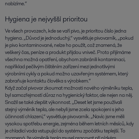
nabízíme.“
Hygiena je nejvyšší prioritou
Ve všech provozech, kde se vaří pivo, je prioritou číslo jedna
hygiena. „Důvod je jednoduchý,“ vysvětluje pivovarník, „pokud
je pivo kontaminované, nelze ho použít, což znamená, že
veškerý čas, peníze a produkt přijdou vniveč. Proto přijímáme
všechna možná opatření, abychom zabránili kontaminaci,
například pečlivým čištěním zařízení mezi jednotlivými
výrobními cykly a pokud možno uzavřeným systémem, který
zabraňuje kontaktu člověka s výrobkem.“
Když začal pivovar zkoumat možnosti nového výměníku tepla,
byl samozřejmostí důraz na hygienický faktor, ale nejen na něj.
Snažil se také zlepšit výkonnost. „Deset let jsme používali
stejný výměník tepla, ale nebyli jsme zcela spokojeni s jeho
účinností chlazení,“ vysvětluje pivovarník. „Navíc jsme měli
vysokou spotřebu energie, zejména během letních měsíců, kdy
je chladicí voda vstupující do systému zpočátku teplejší. To
znamená, že výměník tepla musel pracovat při nízkém