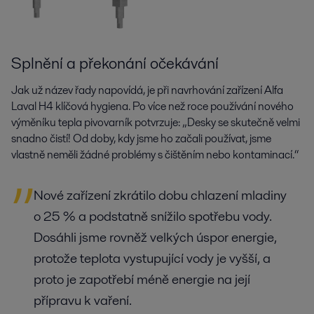
Splnění a překonání očekávání
Jak už název řady napovídá, je při navrhování zařízení Alfa
Laval H4 klíčová hygiena. Po více než roce používání nového
výměníku tepla pivovarník potvrzuje: „Desky se skutečně velmi
snadno čistí! Od doby, kdy jsme ho začali používat, jsme
vlastně neměli žádné problémy s čištěním nebo kontaminací.“
Nové zařízení zkrátilo dobu chlazení mladiny
o 25 % a podstatně snížilo spotřebu vody.
Dosáhli jsme rovněž velkých úspor energie,
protože teplota vystupující vody je vyšší, a
proto je zapotřebí méně energie na její
přípravu k vaření.