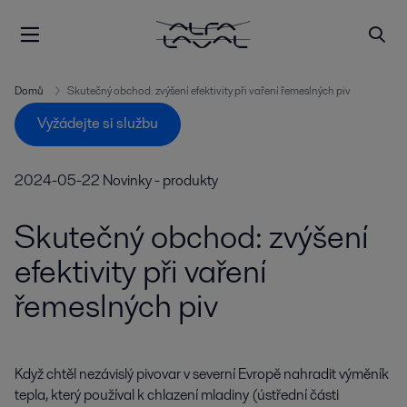
Domů
Skutečný obchod: zvýšení efektivity při vaření řemeslných piv
Vyžádejte si službu
2024-05-22
Novinky - produkty
Skutečný obchod: zvýšení
efektivity při vaření
řemeslných piv
Když chtěl nezávislý pivovar v severní Evropě nahradit výměník 
tepla, který používal k chlazení mladiny (ústřední části 