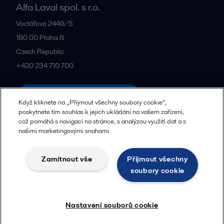
Alfa Laval spol. s r.o.
Voctářova 2449/5
180 00
Praha 8
Czech Republic
+420 234 710 700
Všechny kanceláře a partneři
Když kliknete na „Přijmout všechny soubory cookie“,
poskytnete tím souhlas k jejich ukládání na vašem zařízení,
což pomáhá s navigací na stránce, s analýzou využití dat a s
našimi marketingovými snahami.
Zásady zpracování osobních údajů
Zásady používání souborů cookie
Komunitní pravidla
Zamítnout vše
Přijmout všechny
Právní podmínky
soubory cookie
Sledovat
Nastavení souborů cookie
© 2015-2026, ALFA LAVAL