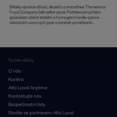
Britský výrobce džusů, dezertů a smoothies The serious
Food Company čelil veliké výzvě. Potřeboval rychlým
způsobem získat stabilní a homogenní směs vysoce
viskózních ovocných pyré a čerstvě vymačkané...
Rychlé odkazy
O nás
Kariéra
Alfa Laval Anytime
Kontaktujte nás
Bezpečnostní listy
Staňte se partnerem Alfa Laval