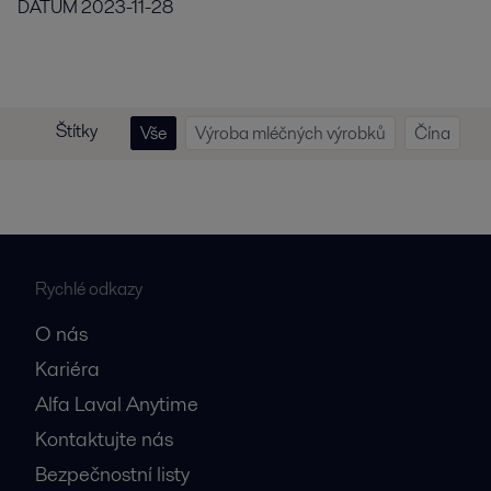
DATUM
2023-11-28
Štítky
Vše
Výroba mléčných výrobků
Čína
Rychlé odkazy
O nás
Kariéra
Alfa Laval Anytime
Kontaktujte nás
Bezpečnostní listy