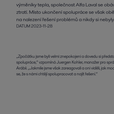
výměníky tepla, společnost Alfa Laval se obá
ztratí. Místo ukončení spolupráce se však ob
na nalezení řešení problémů a nikdy si nebyly 
DATUM
2023-11-28
„Zpočátku jsme byli velmi znepokojeni a dovedu si předst
spolupráce,“ vzpomíná Juergen Kohler, manažer pro správ
Arábii. „Jakmile jsme však zareagovali a oni viděli, jak m
se, že s námi chtějí spolupracovat a najít řešení.“