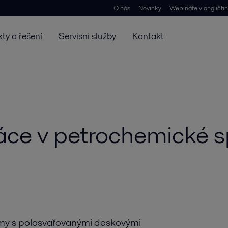
O nás
Novinky
Webináře v angličti
ty a řešení
Servisní služby
Kontakt
ce v petrochemické sp
émy s polosvařovanými deskovými