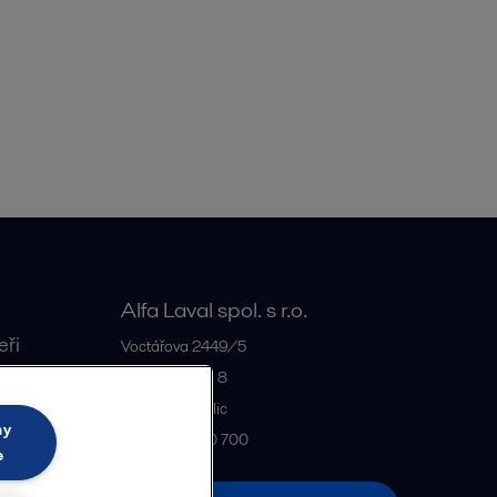
Alfa Laval spol. s r.o.
eři
Voctářova 2449/5
180 00
Praha 8
Czech Republic
ny
+420 234 710 700
e