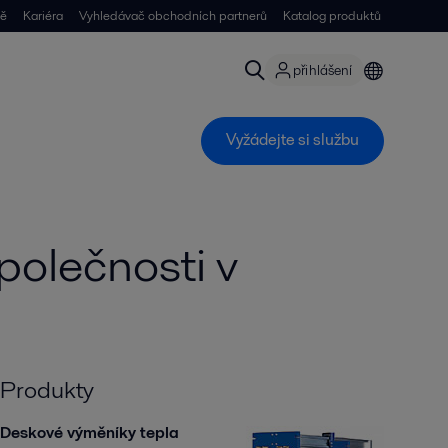
ně
Kariéra
Vyhledávač obchodních partnerů
Katalog produktů
přihlášení
Vyžádejte si službu
olečnosti v
Produkty
Deskové výměníky tepla