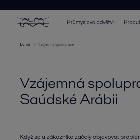
Průmyslová odvětví
Produk
Domů
Vzájemná spolupráce
Vzájemná spoluprá
Saúdské Arábii
Když se u zákazníka začaly objevovat probl