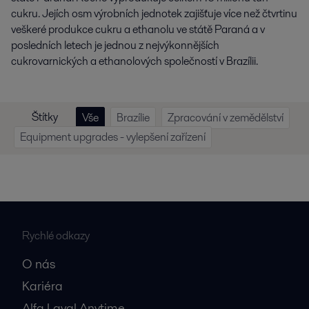
cukru. Jejích osm výrobních jednotek zajišťuje více než čtvrtinu
veškeré produkce cukru a ethanolu ve státě Paraná a v
posledních letech je jednou z nejvýkonnějších
cukrovarnických a ethanolových společností v Brazílii.
Štítky
Vše
Brazílie
Zpracování v zemědělství
Equipment upgrades - vylepšení zařízení
Rychlé odkazy
O nás
Kariéra
Alfa Laval Anytime