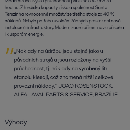
Modernizace zvýšila průchodnost přibližně o 40 m3 za
hodinu. Z hlediska kapacity získala společnost Santa
Terezinha rovnocenné množství ze třetího stroje za 40 %
nákladů. Nebylo potřeba uvolnění žádných prostor ani nové
instalace či infrastruktury. Modernizace zařízení navíc přispěla
i k úsporám energie.
„Náklady na údržbu jsou stejné jako u
původních strojů a jsou rozloženy na vyšší
průchodnost, tj. náklady na vyrobený litr
etanolu klesají, což znamená nižší celkové
provozní náklady.“ JOAO ROSENSTOCK,
ALFA LAVAL PARTS & SERVICE, BRAZÍLIE
Výhody