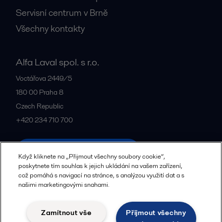
Servisní centrum v Brně
Všechny kontakty
Alfa Laval spol. s r.o.
Voctářova 2449/5
180 00
Praha 8
Czech Republic
+420 234 710 700
Všechny kanceláře a partneři
Když kliknete na „Přijmout všechny soubory cookie“,
poskytnete tím souhlas k jejich ukládání na vašem zařízení,
což pomáhá s navigací na stránce, s analýzou využití dat a s
našimi marketingovými snahami.
Zásady zpracování osobních údajů
Zásady používání souborů cookie
Komunitní pravidla
Zamítnout vše
Přijmout všechny
Právní podmínky