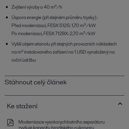
Zvýšení výroby o 40 m³/h
Úspora energie (při stejném průměru trysky):
Před modernizací, FESX 512S: 1,70 m³/kW
Po modernizaci, FESX 712BX: 2,70 m³/kW
Vyšší objem etanolu při stejných provozních nákladech
na m² instalovaného zařízení na 1 USD vynaložený na
roční údržbu
Stáhnout celý článek
Ke stažení
Modernizace vysokorychlostního separátoru
zvyšuje kapacitu brazilského cukrovaru