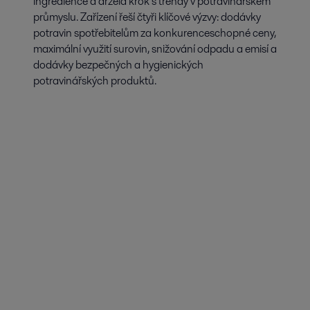
ingredience a držela krok s trendy v potravinářském
průmyslu. Zařízení řeší čtyři klíčové výzvy: dodávky
potravin spotřebitelům za konkurenceschopné ceny,
maximální využití surovin, snižování odpadu a emisí a
dodávky bezpečných a hygienických
potravinářských produktů.