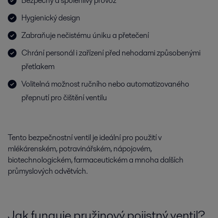
Bezpečný a spolehlivý provoz
Hygienický design
Zabraňuje nečistému úniku a přetečení
Chrání personál i zařízení před nehodami způsobenými
přetlakem
Volitelná možnost ručního nebo automatizovaného
přepnutí pro čištění ventilu
Tento bezpečnostní ventil je ideální pro použití v
mlékárenském, potravinářském, nápojovém,
biotechnologickém, farmaceutickém a mnoha dalších
průmyslových odvětvích.
Jak funguje pružinový pojistný ventil?