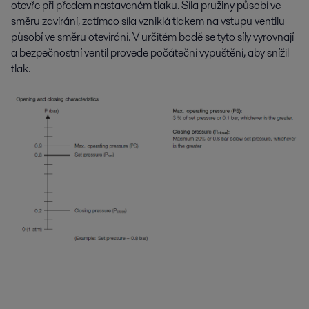
otevře při předem nastaveném tlaku. Síla pružiny působí ve
směru zavírání, zatímco síla vzniklá tlakem na vstupu ventilu
působí ve směru otevírání. V určitém bodě se tyto síly vyrovnají
a bezpečnostní ventil provede počáteční vypuštění, aby snížil
tlak.