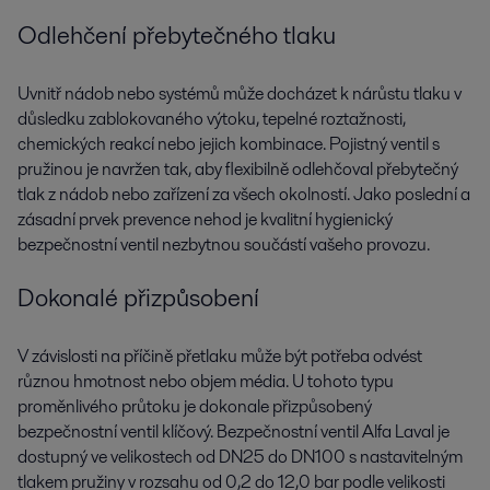
Odlehčení přebytečného tlaku
Uvnitř nádob nebo systémů může docházet k nárůstu tlaku v
důsledku zablokovaného výtoku, tepelné roztažnosti,
chemických reakcí nebo jejich kombinace. Pojistný ventil s
pružinou je navržen tak, aby flexibilně odlehčoval přebytečný
tlak z nádob nebo zařízení za všech okolností. Jako poslední a
zásadní prvek prevence nehod je kvalitní hygienický
bezpečnostní ventil nezbytnou součástí vašeho provozu.
Dokonalé přizpůsobení
V závislosti na příčině přetlaku může být potřeba odvést
různou hmotnost nebo objem média. U tohoto typu
proměnlivého průtoku je dokonale přizpůsobený
bezpečnostní ventil klíčový. Bezpečnostní ventil Alfa Laval je
dostupný ve velikostech od DN25 do DN100 s nastavitelným
tlakem pružiny v rozsahu od 0,2 do 12,0 bar podle velikosti