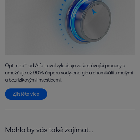
Optimize™ od Alfa Laval vylepšuje vaše stávající procesy a
umožňuje až 90% úsporu vody, energie a chemikálií s malými
a bezrizikovými investicemi.
Zjistěte více
Mohlo by vás také zajímat…