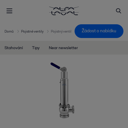
Žádost o nabídku
Domů
Pojistné ventily
Pojistný ventil
Stahování
Tipy
Near newsletter