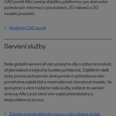
CAD portál Alfa Laval je důležitou platformou pro stahování
podrobných informací o produktech, 2D nákresů a 3D
modelů produktů.
Navštivte CAD portál
Servisní služby
Naše globální servisní síť vám poskytne díly a odborné znalosti,
ať jste kdekoli a kdykoli je budete potřebovat. Zajištěním delší
doby provozuschopnosti, dostupnosti a optimalizace vám
pomáháme zajistit klid a maximalizovat návratnost investic. Ve
spolupráci s vámi můžeme naše služby začlenit do servisní
smlouvy Alfa Laval, která vám zajistí předvídatelný a
bezproblémový provoz.
Získejte podrobnější informace o naší nabídce služeb