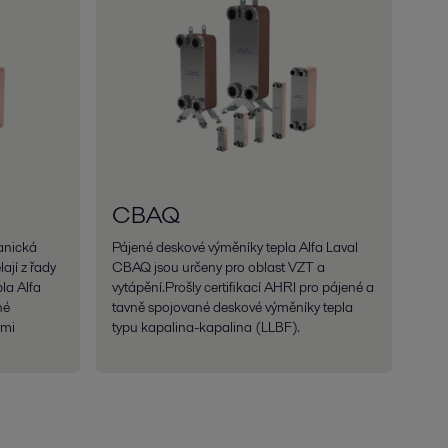
CBAQ
anická
Pájené deskové výměníky tepla Alfa Laval
ají z řady
CBAQ jsou určeny pro oblast VZT a
la Alfa
vytápění.Prošly certifikací AHRI pro pájené a
né
tavně spojované deskové výměníky tepla
ými
typu kapalina-kapalina (LLBF).