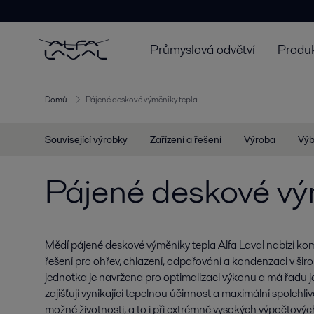
Průmyslová odvětví
Produk
Domů
Pájené deskové výměníky tepla
Související výrobky
Zařízení a řešení
Výroba
Výb
Pájené deskové vý
Mědí pájené deskové výměníky tepla Alfa Laval nabízí ko
řešení pro ohřev, chlazení, odpařování a kondenzaci v širo
jednotka je navržena pro optimalizaci výkonu a má řadu j
zajišťují vynikající tepelnou účinnost a maximální spolehl
možné životnosti, a to i při extrémně vysokých výpočtových