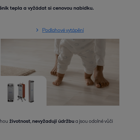
ník tepla a vyžádat si cenovou nabídku.
Podlahové vytápění
uhou
životnost
,
nevyžadují údržbu
a jsou odolné vůči