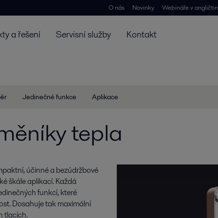
O nás
Novinky
Webináře v angličti
ty a řešení
Servisní služby
Kontakt
ěr
Jedinečné funkce
Aplikace
měníky tepla
mpaktní, účinné a bezúdržbové
ké škále aplikací. Každá
edinečných funkcí, které
ivost. Dosahuje tak maximální
 tlacích.