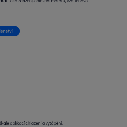
hydraulická zařízení, chlazení motorů, vzduchové
denství
kále aplikací chlazení a vytápění.