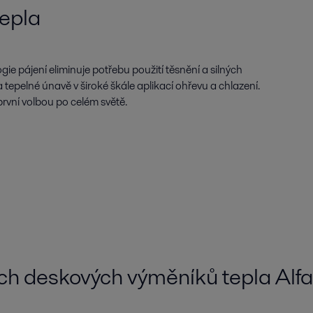
epla
e pájení eliminuje potřebu použití těsnění a silných
a tepelné únavě v široké škále aplikací ohřevu a chlazení.
první volbou po celém světě.
ch deskových výměníků tepla Alfa