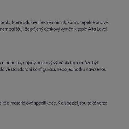
pla, které odolávají extrémním tlakům a tepelné únavě.
m zajišťují, že pájený deskový výměník tepla Alfa Laval
ek a přípojek, pájený deskový výměník tepla může být
epla ve standardní konfiguraci, nebo jednotku navrženou
 a materiálové specifikace. K dispozici jsou také verze