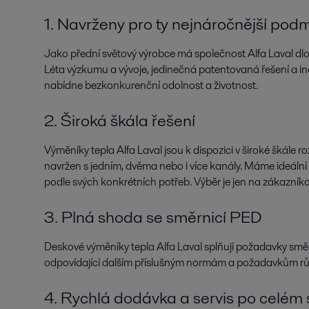
1. Navrženy pro ty nejnáročnější pod
Jako přední světový výrobce má společnost Alfa Laval d
Léta výzkumu a vývoje, jedinečná patentovaná řešení a in
nabídne bezkonkurenční odolnost a životnost.
2. Široká škála řešení
Výměníky tepla Alfa Laval jsou k dispozici v široké škále
navržen s jedním, dvěma nebo i více kanály. Máme ideální
podle svých konkrétních potřeb. Výběr je jen na zákazníko
3. Plná shoda se směrnicí PED
Deskové výměníky tepla Alfa Laval splňují požadavky směr
odpovídající dalším příslušným normám a požadavkům růz
4. Rychlá dodávka a servis po celém 