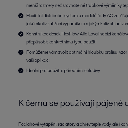
menší rozměry než srovnatelné trubkové výměníky te
Flexibilní distribuční systém u modelů řady AC zajišťuj
jakémkoliv zatížení výparníku a s jakýmkoliv chladive
Konstrukce desek FlexFlow Alfa Laval nabízí kanálovo
přizpůsobit konkrétnímu typu použití
Pomůžeme vám zvolit optimální hloubku prolisu, vzor 
vaši aplikaci
Ideální pro použití s přírodními chladivy
K čemu se používají pájené 
Podlahové vytápění, radiátory a ohřev teplé vody, ale i kom