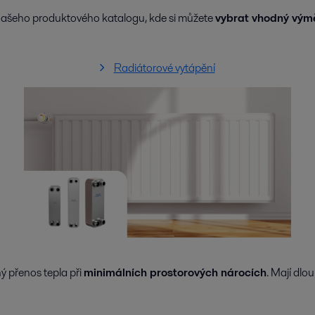
 našeho produktového katalogu, kde si můžete
vybrat vhodný výmě
Radiátorové vytápění
ný přenos tepla při
minimálních prostorových nárocích
. Mají dlo