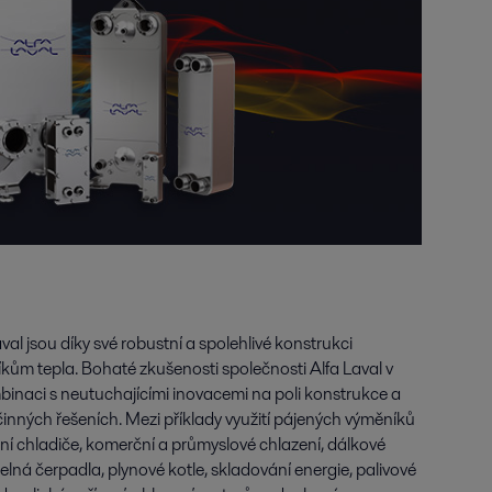
al jsou díky své robustní a spolehlivé konstrukci
íkům tepla. Bohaté zkušenosti společnosti Alfa Laval v
mbinaci s neutuchajícími inovacemi na poli konstrukce a
činných řešeních. Mezi příklady využití pájených výměníků
sní chladiče, komerční a průmyslové chlazení, dálkové
pelná čerpadla, plynové kotle, skladování energie, palivové