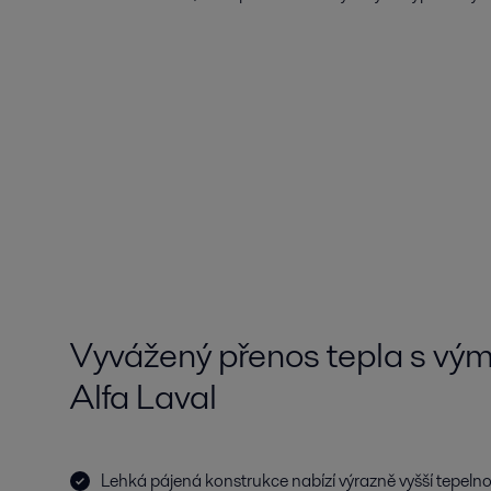
Vyvážený přenos tepla s vým
Alfa Laval
Lehká pájená konstrukce nabízí výrazně vyšší tepeln