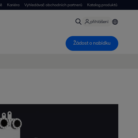
ně
Kariéra
Vyhledávač obchodních partnerů
Katalog produktů
přihlášení
Žádost o nabídku