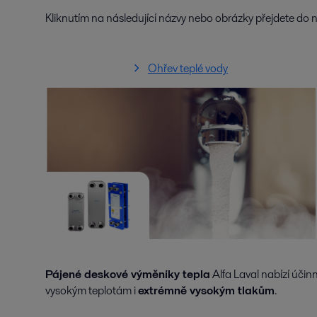
Kliknutím na následující názvy nebo obrázky přejdete do
Ohřev teplé vody
Pájené deskové výměníky tepla
Alfa Laval nabízí účin
vysokým teplotám i
extrémně vysokým tlakům
.