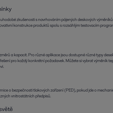
mínky
louhodobé zkušenosti s navrhováním pájených deskových výměníků te
ovativní konstrukce produktů spolu s rozsáhlým testovacím programe
 rozměrů a kapacit. Pro různé aplikace jsou dostupné různé typy des
 řešení pro každý konkrétní požadavek. Můžete si vybrat výměník t
vi.
nice o bezpečnosti tlakových zařízení (PED), pokud jde o mechanické
ných vnitrostátních předpisů.
světě