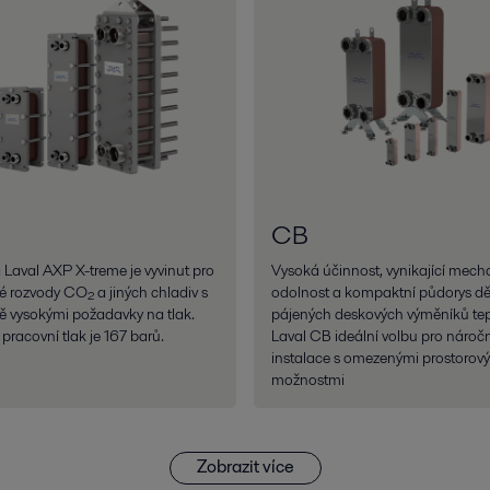
CB
 Laval AXP X-treme je vyvinut pro
Vysoká účinnost, vynikající mech
é rozvody CO₂ a jiných chladiv s
odolnost a kompaktní půdorys děl
 vysokými požadavky na tlak.
pájených deskových výměníků tep
pracovní tlak je 167 barů.
Laval CB ideální volbu pro nároč
instalace s omezenými prostorov
možnostmi
Zobrazit více