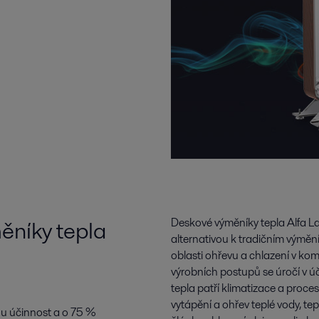
ěníky tepla
Deskové výměníky tepla Alfa Lav
alternativou k tradičním výměn
oblasti ohřevu a chlazení v ko
výrobních postupů se úročí v ú
tepla patří klimatizace a proce
vytápění a ohřev teplé vody, te
ou účinnost a o 75 %