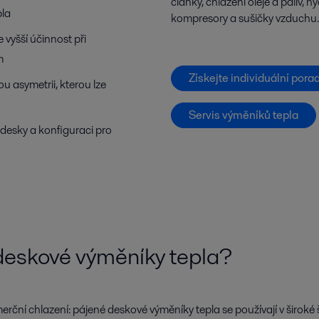
články, chlazení oleje a paliv, 
pla
kompresory a sušičky vzduchu.
e vyšší účinnost při
m
Získejte individuální pora
u asymetrii, kterou lze
Servis výměníků tepla
desky a konfiguraci pro
deskové výměníky tepla?
erční chlazení: pájené deskové výměníky tepla se používají v široké š