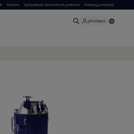
ně
Kariéra
Vyhledávač obchodních partnerů
Katalog produktů
přihlášení