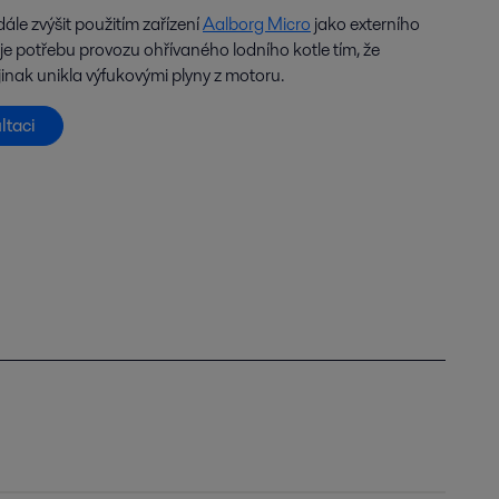
ále zvýšit použitím zařízení
Aalborg Micro
jako externího
je potřebu provozu ohřívaného lodního kotle tím, že
 jinak unikla výfukovými plyny z motoru.
ltaci