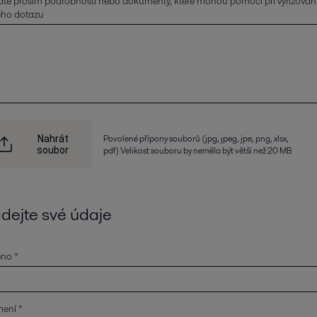
te prosím podrobnosti nebo dokumenty, které mohou pomoci při vyřizován
eho dotazu
Povolené přípony souborů (jpg, jpeg, jpe, png, xlsx,
Nahrát
soubor
pdf) Velikost souboru by neměla být větší než 20 MB
dejte své údaje
no *
mení *