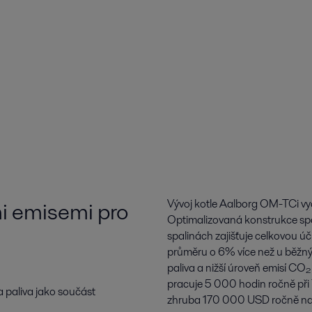
mi emisemi pro
Vývoj kotle Aalborg OM-TCi vyc
Optimalizovaná konstrukce spa
spalinách zajišťuje celkovou úči
průměru o 6% více než u běžných
paliva a nižší úroveň emisí CO
pracuje 5 000 hodin ročně při 7
 paliva jako součást
zhruba 170 000 USD ročně na 