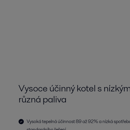
Vysoce účinný kotel s nízký
různá paliva
Vysoká tepelná účinnost 89 až 92% a nízká spotřeba
standardního řešení