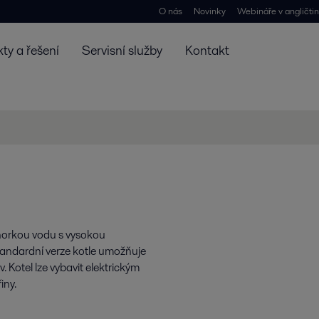
O nás
Novinky
Webináře v angličti
ty a řešení
Servisní služby
Kontakt
 horkou vodu s vysokou
andardní verze kotle umožňuje
. Kotel lze vybavit elektrickým
iny.