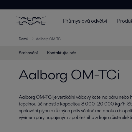
Průmyslová odvětví
Produk
Domů
Aalborg OM-TCi
Stahování
Kontaktujte nás
Aalborg OM-TCi
Aalborg OM-TCi je vertikální válcový kotel na páru nebo
tepelnou účinností a kapacitou 8 000–20 000 kg/h. St
spalování plynu a různých paliv včetně metanolu a biopaliv
vývinem páry napájeným z pobřežního zdroje a čisté elektř