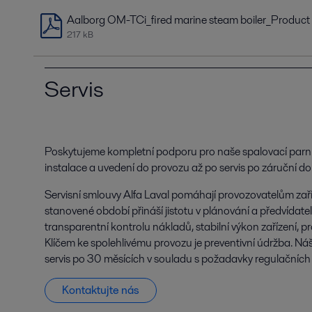
Aalborg OM-TCi_fired marine steam boiler_Product l
217 kB
Servis
Poskytujeme kompletní podporu pro naše spalovací parní k
instalace a uvedení do provozu až po servis po záruční do
Servisní smlouvy Alfa Laval pomáhají provozovatelům zař
stanovené období přináší jistotu v plánování a předvídate
transparentní kontrolu nákladů, stabilní výkon zařízení, p
Klíčem ke spolehlivému provozu je preventivní údržba. Náš
servis po 30 měsících v souladu s požadavky regulačních 
Kontaktujte nás