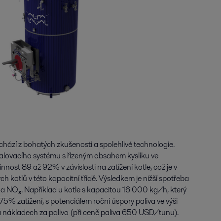
hází z bohatých zkušeností a spolehlivé technologie.
lovacího systému s řízeným obsahem kyslíku ve
nnost 89 až 92% v závislosti na zatížení kotle, což je v
 kotlů v této kapacitní třídě. Výsledkem je nižší spotřeba
₂ a NOₓ. Například u kotle s kapacitou 16 000 kg/h, který
5% zatížení, s potenciálem roční úspory paliva ve výši
nákladech za palivo (při ceně paliva 650 USD/tunu).