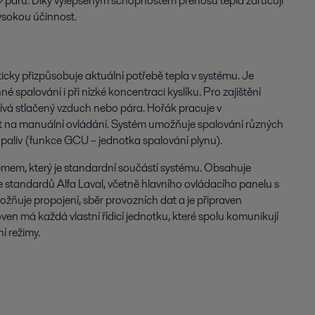
u/páru. Díky vylepšeným schopnostem přenosu tepla zaručují
vysokou účinnost.
icky přizpůsobuje aktuální potřebě tepla v systému. Je
é spalování i při nízké koncentraci kyslíku. Pro zajištění
ívá stlačený vzduch nebo pára. Hořák pracuje v
t na manuální ovládání. Systém umožňuje spalování různých
 paliv (funkce GCU – jednotka spalování plynu).
témem, který je standardní součástí systému. Obsahuje
standardů Alfa Laval, včetně hlavního ovládacího panelu s
ňuje propojení, sběr provozních dat a je připraven
en má každá vlastní řídicí jednotku, které spolu komunikují
í režimy.