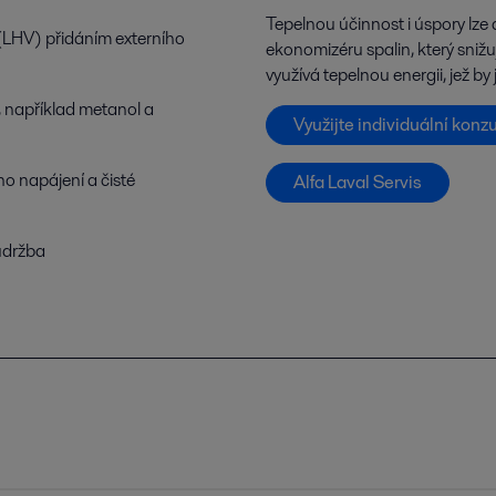
Tepelnou účinnost i úspory lze d
(LHV) přidáním externího
ekonomizéru spalin, který snižu
využívá tepelnou energii, jež by
a, například metanol a
Využijte individuální konzu
ho napájení a čisté
Alfa Laval Servis
údržba