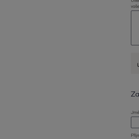
Uveď
vaš
Za
Jmé
Příj