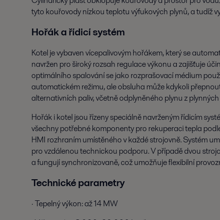
Cylindrický plášť obklopuje kouřovody a prostor pro vod
tyto kouřovody nízkou teplotu výfukových plynů, a tudíž 
Hořák a řídicí systém
Kotel je vybaven vícepalivovým hořákem, který se automat
navržen pro široký rozsah regulace výkonu a zajišťuje účinn
optimálního spalování se jako rozprašovací médium použ
automatickém režimu, ale obsluha může kdykoli přepnou
alternativních paliv, včetně odplyněného plynu z plynných
Hořák i kotel jsou řízeny speciálně navrženým řídicím sys
všechny potřebné komponenty pro rekuperaci tepla podle 
HMI rozhraním umístěného v každé strojovně. Systém umož
pro vzdálenou technickou podporu. V případě dvou strojov
a fungují synchronizovaně, což umožňuje flexibilní provozn
Technické parametry
· Tepelný výkon: až 14 MW