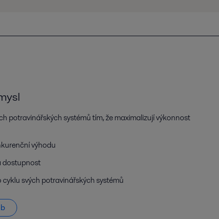
mysl
šich potravinářských systémů tím, že maximalizují výkonnost
onkurenční výhodu
a dostupnost
o cyklu svých potravinářských systémů
eb