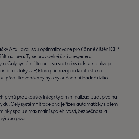
načky Alfa Laval jsou optimalizované pro účinné čištění CIP
filtraci piva. Ty se pravidelně čistí a regenerují
Celý systém filtrace piva včetně svíček se sterilizuje
sticí roztoky CIP, které přicházejí do kontaktu se
 jsou předfiltrované, aby bylo vyloučeno případné riziko
ch plynů pro zkoušky integrity a minimalizaci ztrát piva na
klu. Celý systém filtrace piva je řízen automaticky s cílem
odmínky spolu s maximální spolehlivostí, bezpečností a
výrobu piva.