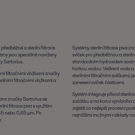
 předběžné a sterilní filtrace
Systémy sterilní filtrace piva z
systémy jsou speciálně navrženy
svíček pro předběžnou a sterilní 
y Sartorius.
standardním hydroxidem sodným. 
horkou vodou. Veškerá voda a či
mi filtračními vložkami značky
sterilními filtračními svíčkami,
rilními filtračními vložkami a
zanesení svíček částicemi.
Systém integruje přívod sterilní
žkami značky Sartorius se
začátku a na konci výrobního cy
ní filtrace piva s využitím
zajistit co nejlepší procesní p
0,45 nebo 0,65 μm. Po
nejnižšími možnými náklady na 
.