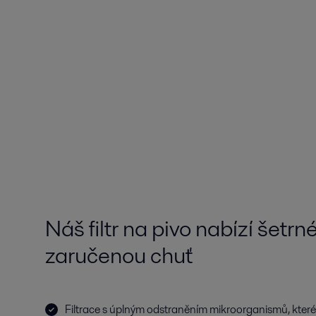
Náš filtr na pivo nabízí šetr
zaručenou chuť
Filtrace s úplným odstraněním mikroorganismů, které 