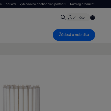
ně
Kariéra
Vyhledávač obchodních partnerů
Katalog produktů
přihlášení
Žádost o nabídku