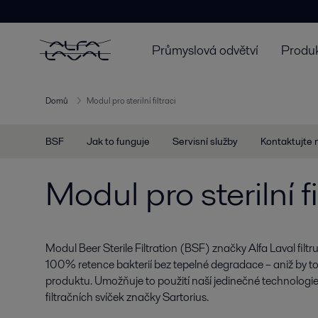
Průmyslová odvětví
Produk
Domů
Modul pro sterilní filtraci
BSF
Jak to funguje
Servisní služby
Kontaktujte 
Modul pro sterilní fi
Modul Beer Sterile Filtration (BSF) značky Alfa Laval filtr
100% retence bakterií bez tepelné degradace – aniž by to
produktu. Umožňuje to použití naší jedinečné technologi
filtračních svíček značky Sartorius.