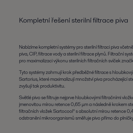
Kompletní řešení sterilní filtrace piva
Nabízíme kompletní systémy pro sterilní filtraci piva včetně
piva, CIP, filtrace vody a sterilní filtrace plynů. Filtrační 
pro maximalizaci výkonu sterilních filtračních svíček značk
Tyto systémy zahrnují krok předběžné filtrace s hloubkový
Sartorius, které maximalizují množství piva procházející ste
zvyšují tak produktivitu.
Světlé pivo se filtruje nejprve hloubkovými filtračními vlo
jmenovitou mírou retence 0,65 μm a následně krokem steril
filtračních vložek Sartocool® s absolutní mírou retence 
odstranění mikroorganismů směřuje pivo přímo do plničky