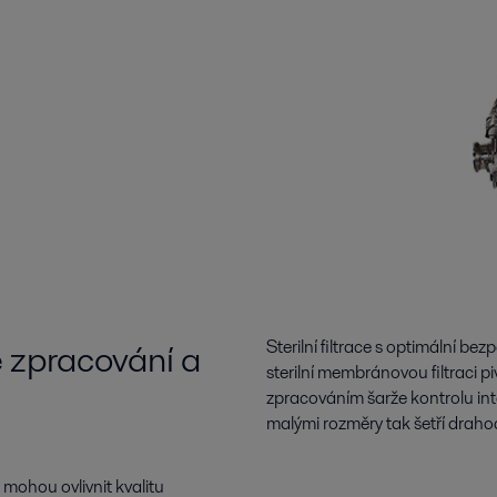
né zpracování a
Sterilní filtrace s optimální b
sterilní membránovou filtraci pi
zpracováním šarže kontrolu int
malými rozměry tak šetří draho
mohou ovlivnit kvalitu