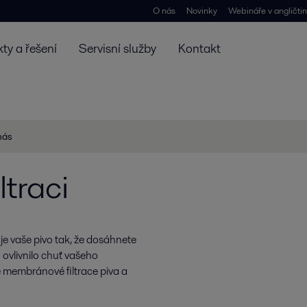
O nás
Novinky
Webináře v angličti
ty a řešení
Servisní služby
Kontakt
nás
ltraci
uje vaše pivo tak, že dosáhnete
 ovlivnilo chuť vašeho
e membránové filtrace piva a