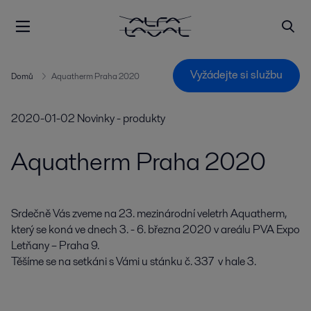
Vyžádejte si službu
Domů
Aquatherm Praha 2020
2020-01-02
Novinky - produkty
Aquatherm Praha 2020
Srdečně Vás zveme na 23. mezinárodní veletrh Aquatherm, 
který se koná ve dnech 3. - 6. března 2020 v areálu PVA Expo 
Letňany – Praha 9. 

Těšíme se na setkáni s Vámi u stánku č. 337  v hale 3.