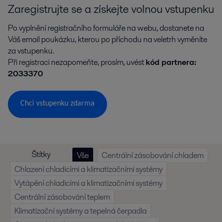
Zaregistrujte se a získejte volnou vstupenku
Po vyplnění registračního formuláře na webu, dostanete na
Váš email poukázku, kterou po příchodu na veletrh vyměníte
za vstupenku.
Při registraci nezapomeňte, prosím, uvést
kód partnera:
2033370
Chci vstupenku zdarma
Štítky
Vše
Centrální zásobování chladem
Chlazení chladicími a klimatizačními systémy
Vytápění chladicími a klimatizačními systémy
Centrální zásobování teplem
Klimatizační systémy a tepelná čerpadla