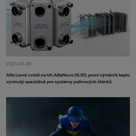
2023-03-28
Alfa Laval uvádí na trh AlfaNova GL50, první výměník tepla
vyvinutý speciálně pro systémy palivových článků