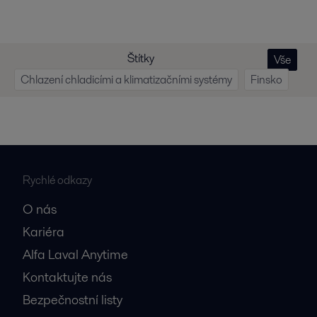
Štítky
Vše
Chlazení chladicími a klimatizačními systémy
Finsko
Rychlé odkazy
O nás
Kariéra
Alfa Laval Anytime
Kontaktujte nás
Bezpečnostní listy