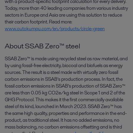
with a product-specific footprint calculation for every delivery.
Today, more than 40 leading companies from various industry
sectors in Europe and Asia are using this solution to reduce
their carbon footprint. Read more:
www.outokumpu.com/en/products/circle-green
About SSAB Zero™ steel
SSAB Zero™ is made using recycled steel as raw material, and
by using fossil-free electricity, biocoal and biofuels as energy
sources. The result is a steel made with virtually zero fossil
carbon emissions in SSAB’s production process. In fact, the
fossil carbon emissions in SSAB’s production of SSAB Zero™
are less than 0.05 kg CO2e/kg steel in Scope 1 and 2 of the
GHG Protocol. This makes it the first commercially available
steel of its kind, launched in March 2023. SSAB Zero™ has
the same high quality, properties and performance in the end-
product, as traditional steel. It has no added emissions, no
mass balancing, no carbon emissions offsetting and is third