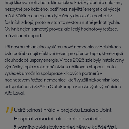
hrají klíčovou roli v boji s klimatickou krizí. Vytápění a chlazení,
nezbytné pro každého, patří mezi největší energetické výdaje
měst. Většina energie pro tyto účely dnes stále pochází z
fosilních zdrojů, proto je v tomto sektoru nutné jednat rychle.
Ovlivnit nejen samotný provoz, ale i celý hodnotový řetězec,
má zásadní dopad.
Při návrhu chladicího systému nové nemocnice v Helsinkách
bylo potřeba najít efektivní řešení pro přenos tepla, které zajistí
dlouhodobé úspory energie. V roce 2025 zde byly instalovány
výměníky tepla s rekordně nízkou uhlíkovou stopou. Tento
výsledek umožnila spolupráce klíčových partnerů v
hodnotovém řetězci nemocnice, kteří využili nízkoemisní oceli
od společností SSAB a Outokumpu v deskových výměnících
Alfa Laval.
Udržitelnost hrála v projektu Laakso Joint
Hospital zásadní roli – ambiciózní cíle
životního cyklu byly zohledněny v každé fázi.