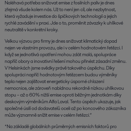
Naléhavá potřeba snižovat emise z fosilních paliv je dnes
zřejmá všude kolem nás. Už to není jen cíl, ale nezbytnost,
která vyžaduje investice do špičkových technologií a jejich
rychlé zavádění v praxi. Jde o to, proměnit závazky k uhlíkové
neutralitě v konkrétní kroky.
Velkou výzvou pro firmy je dnes snižovat klimatický dopad
nejen ve vlastním provozu, ale i v celém hodnotovém řetězci. I
když se jednotlivá opatření mohou zdát malá, spolupráce
napříč obory a inovativní řešení mohou přinést zásadní změnu.
V Helsinkách jsme svědky právě takového úspěchu. Díky
spolupráci napříč hodnotovým řetězcem budou výměníky
tepla nejen zajišťovat energeticky úsporné chlazení
nemocnice, ale zároveň nabídnou rekordně nízkou uhlíkovou
stopu – až o 60% nižší emise oproti běžným jednotkám díky
deskovým výměníkům Alfa Laval. Tento úspěch ukazuje, jak
společné úsilí od dodavatelů oceli až po koncového zákazníka
může významně snížit emise v celém řetězci.“
*Na základě globálních průměrných emisních faktorů pro