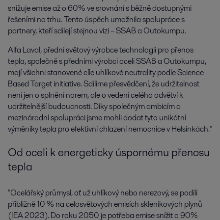
snižuje emise až o 60% ve srovnání s běžně dostupnými
řešeními na trhu. Tento úspěch umožnila spolupráce s
partnery, kteří sdílejí stejnou vizi – SSAB a Outokumpu.
Alfa Laval, přední světový výrobce technologií pro přenos
tepla, společně s předními výrobci oceli SSAB a Outokumpu,
mají všichni stanovené cíle uhlíkové neutrality podle Science
Based Target initiative. Sdílíme přesvědčení, že udržitelnost
není jen o splnění norem, ale o vedení celého odvětví k
udržitelnější budoucnosti. Díky společným ambicím a
mezinárodní spolupráci jsme mohli dodat tyto unikátní
výměníky tepla pro efektivní chlazení nemocnice v Helsinkách."
Od oceli k energeticky úspornému přenosu
tepla
"Ocelářský průmysl, ať už uhlíkový nebo nerezový, se podílí
přibližně 10 % na celosvětových emisích skleníkových plynů
(IEA 2023). Do roku 2050 je potřeba emise snížit o 90%