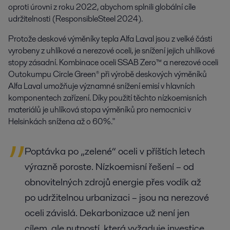
oproti úrovni z roku 2022, abychom splnili globální cíle
udržitelnosti (ResponsibleSteel 2024).
Protože deskové výměníky tepla Alfa Laval jsou z velké části
vyrobeny z uhlíkové a nerezové oceli, je snížení jejich uhlíkové
stopy zásadní. Kombinace oceli SSAB Zero™ a nerezové oceli
Outokumpu Circle Green® při výrobě deskových výměníků
Alfa Laval umožňuje významné snížení emisí v hlavních
komponentech zařízení. Díky použití těchto nízkoemisních
materiálů je uhlíková stopa výměníků pro nemocnici v
Helsinkách snížena až o 60%."
Poptávka po „zelené“ oceli v příštích letech
výrazně poroste. Nízkoemisní řešení – od
obnovitelných zdrojů energie přes vodík až
po udržitelnou urbanizaci – jsou na nerezové
oceli závislá. Dekarbonizace už není jen
cílem, ale nutností, která vyžaduje investice