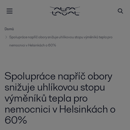
Domů
Spolupráce napříč obory snižuje uhlíkovou stopu výměníků tepla pro
nemocnici v Helsinkách o 60%
Spolupráce napříč obory
snižuje uhlíkovou stopu
výměníků tepla pro
nemocnici v Helsinkách o
60%