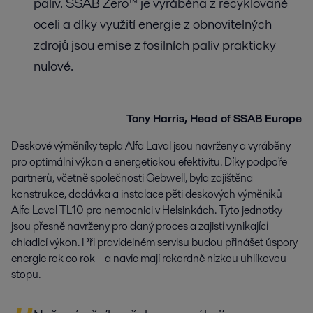
paliv. SSAB Zero™ je vyráběna z recyklované
oceli a díky využití energie z obnovitelných
zdrojů jsou emise z fosilních paliv prakticky
nulové.
Tony Harris, Head of SSAB Europe
Deskové výměníky tepla Alfa Laval jsou navrženy a vyráběny
pro optimální výkon a energetickou efektivitu. Díky podpoře
partnerů, včetně společnosti Gebwell, byla zajištěna
konstrukce, dodávka a instalace pěti deskových výměníků
Alfa Laval TL10 pro nemocnici v Helsinkách. Tyto jednotky
jsou přesně navrženy pro daný proces a zajistí vynikající
chladicí výkon. Při pravidelném servisu budou přinášet úspory
energie rok co rok – a navíc mají rekordně nízkou uhlíkovou
stopu.