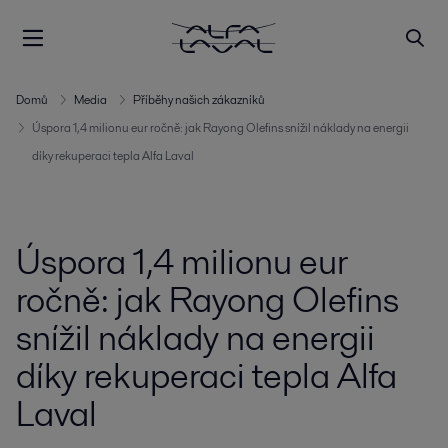
Domů
Media
Příběhy našich zákazníků
Úspora 1,4 milionu eur ročně: jak Rayong Olefins snížil náklady na energii
díky rekuperaci tepla Alfa Laval
Úspora 1,4 milionu eur
ročně: jak Rayong Olefins
snížil náklady na energii
díky rekuperaci tepla Alfa
Laval