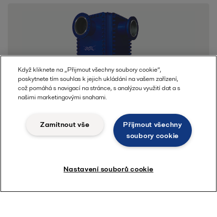
Když kliknete na „Přijmout všechny soubory cookie“,
poskytnete tím souhlas k jejich ukládání na vašem zařízení,
což pomáhá s navigací na stránce, s analýzou využití dat a s
našimi marketingovými snahami.
Svařované deskové výměníky
Zamítnout vše
Přijmout všechny
soubory cookie
tepla Compabloc
Svařované deskové výměníky Compabloc jsou pravděpodobně
nejkompaktnější a nejúčinnější výměníky tepla určené pro práci v
Nastavení souborů cookie
náročných podmínkách.