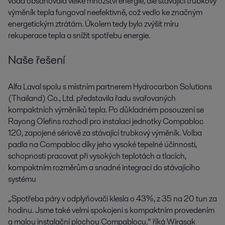
voda obsahovala velké množství energie, ale stávající trubkový
výměník tepla fungoval neefektivně, což vedlo ke značným
energetickým ztrátám. Úkolem tedy bylo zvýšit míru
rekuperace tepla a snížit spotřebu energie.
Naše řešení
Alfa Laval spolu s místním partnerem Hydrocarbon Solutions
(Thailand) Co., Ltd. představila řadu svařovaných
kompaktních výměníků tepla. Po důkladném posouzení se
Rayong Olefins rozhodl pro instalaci jednotky Compabloc
120, zapojené sériově za stávající trubkový výměník. Volba
padla na Compabloc díky jeho vysoké tepelné účinnosti,
schopnosti pracovat při vysokých teplotách a tlacích,
kompaktním rozměrům a snadné integraci do stávajícího
systému
„Spotřeba páry v odplyňovači klesla o 43%, z 35 na 20 tun za
hodinu. Jsme také velmi spokojeni s kompaktním provedením
a malou instalační plochou Compablocu,“ říká Wirasak