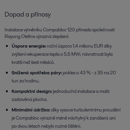
Dopad a přínosy
Instalace výměníku Compabloc 120 přinesla společnosti
Rayong Olefins výrazná zlepšení:
Úspora energie:
roční úspora 1,4 milionu EUR díky
zvýšení rekuperace tepla o 5,5 MW; návratnost byla
kratší než šest měsíců.
Snížená spotřeba páry:
pokles o 43 % - z 35 na 20
tun za hodinu.
Kompaktní design:
jednoduchá instalace a malá
zastavěná plocha.
Minimální údržba:
díky vysoce turbulentnímu proudění
je Compabloc výrazně méně náchylný k zanášení; ani
po dvou letech nebylo nutné čištění.