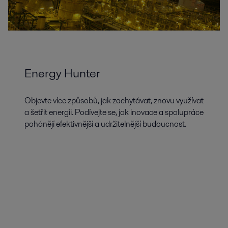
Energy Hunter
Objevte více způsobů, jak zachytávat, znovu využívat
a šetřit energii. Podívejte se, jak inovace a spolupráce
pohánějí efektivnější a udržitelnější budoucnost.