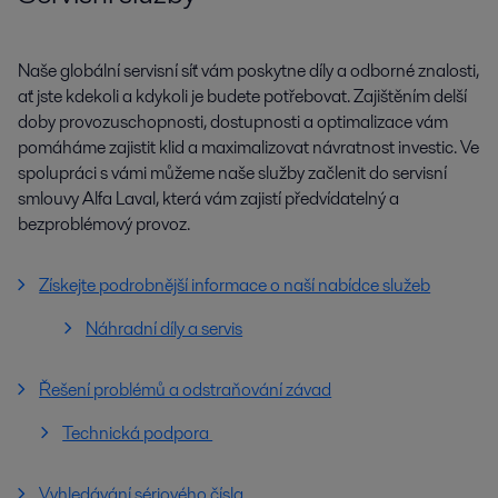
Naše globální servisní síť vám poskytne díly a odborné znalosti,
ať jste kdekoli a kdykoli je budete potřebovat. Zajištěním delší
doby provozuschopnosti, dostupnosti a optimalizace vám
pomáháme zajistit klid a maximalizovat návratnost investic. Ve
spolupráci s vámi můžeme naše služby začlenit do servisní
smlouvy Alfa Laval, která vám zajistí předvídatelný a
bezproblémový provoz.
Získejte podrobnější informace o naší nabídce služeb
Náhradní díly a servis
Řešení problémů a odstraňování závad
Technická podpora
Vyhledávání sériového čísla