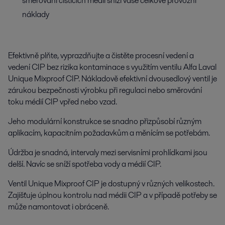
směrování čisticích médií sníží vaše celkové provozní
náklady
Efektivně plňte, vyprazdňujte a čistěte procesní vedení a
vedení CIP bez rizika kontaminace s využitím ventilu Alfa Laval
Unique Mixproof CIP. Nákladově efektivní dvousedlový ventil je
zárukou bezpečnosti výrobku při regulaci nebo směrování
toku médií CIP vpřed nebo vzad.
Jeho modulární konstrukce se snadno přizpůsobí různým
aplikacím, kapacitním požadavkům a měnícím se potřebám.
Údržba je snadná, intervaly mezi servisními prohlídkami jsou
delší. Navíc se sníží spotřeba vody a médií CIP.
Ventil Unique Mixproof CIP je dostupný v různých velikostech.
Zajišťuje úplnou kontrolu nad médii CIP a v případě potřeby se
může namontovat i obráceně.