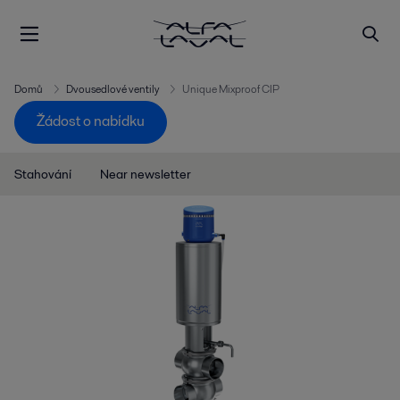
Domů
Dvousedlové ventily
Unique Mixproof CIP
Žádost o nabídku
Stahování
Near newsletter