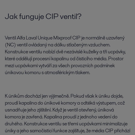
Jak funguje CIP ventil?
Ventil Alfa Laval Unique Mixproof CIP je normálně uzavřený
(NC) ventil ovládaný na dálku stlačeným vzduchem.
Konstrukce ventilu nabízí dvě nezávislé kuželky a tři ucpávky,
které oddělují procesní kapalinu od čisticího média. Prostor
mezi ucpávkami vytváří za všech provozních podmínek
únikovou komoru s atmosférickým tlakem.
K únikům dochází jen výjimečně. Pokud však k úniku dojde,
proudí kapalina do únikové komory a odtéká výstupem, což
usnadňuje jeho zjištění. Když je ventil otevřený, úniková
komora je zavřená. Kapalina proudí z jednoho vedení do
druhého. Konstrukce ventilu se třemi ucpávkami minimalizuje
úniky a jeho samočisticí funkce zajišťuje, že média CIP přichází