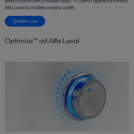
před rozhodnutím o modernizaci? V Centru aplikací a inovací
Alfa Laval to můžete snadno ověřit.
Zjistěte více
Optimize™ od Alfa Laval