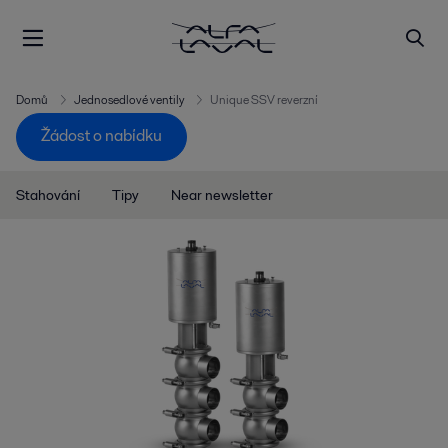
Domů
Jednosedlové ventily
Unique SSV reverzní
Žádost o nabídku
Stahování
Tipy
Near newsletter