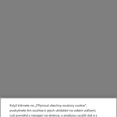
Když kliknete na „Přijmout všechny soubory cookie“,
poskytnete tím souhlas k jejich ukládání na vašem zařízení,
což pomáhá s navigací na stránce, s analýzou využití dat a s