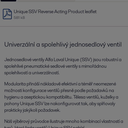
Unique SSV Reverse Acting Product leaflet
581 kB
Univerzální a spolehlivý jednosedlový ventil
Jednosedlové ventily Alfa Laval Unique (SSV) jsou robustní a
spolehlivé pneumatické sedlové ventily s mimořádnou
spolehlivostí a univerzálností.
Modularita přináší nákladově efektivní a téměř neomezené
možnosti konfigurace ventilů přesně podle požadavků na
hygienu a aseptickou kompatibilitu. Tělesa ventilů, kuželky a
pohony Unique SSV lze nakonfigurovat tak, aby splňovaly
prakticky jakýkoli požadavek.
Náš výběrový průvodce ilustruje mnoho kombinací vlastností a
typů, které řada ventilů Unique SSV nabízí.