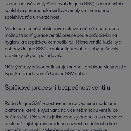
Jednosedlové ventily Alfa Laval Unique (SSV) jsou robustní a
spolehlivé pneumatické sedlové ventily s mimořádnou
spolehlivostí a univerzálností.
Modularita přináší nákladově efektivní a téměř neomezené
možnosti konfigurace ventilů přesně podle požadavků na
hygienu a aseptickou kompatibilitu. Tělesa ventilů, kuželky a
pohony Unique SSV lze nakonfigurovat tak, aby splňovaly
prakticky jakýkoli požadavek.
Náš výběrový průvodce ilustruje mnoho kombinací vlastností a
typů, které řada ventilů Unique SSV nabízí.
Špičková procesní bezpečnost ventilu
Řada Unique SSV je postavena na osvědčené modulární
platformě, která je využívána na více než milionu ventilů po
celém světě. Tělo ventilu je lisováno z jednoho kusu nerezové
oceli, což zajišťuje mimořádnou pevnost a odolnost a tím i
bezpečnost výroby. Vylepšený výkon pohonu zvyšuje