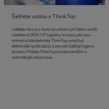
Šetřete vodou s ThinkTop
Udělejte něco pro životní prostředí a při čištění ventilů
ušetřete až 95% CIP kapaliny. Inovace, jako jsou
snímací a řídicí jednotky ThinkTop, umožňují
efektivnější využití zdrojů a zároveň zajišťují hygienu
procesu. Přidejte ThinkTop ke svým ventilům a
optimalizujte své procesy.