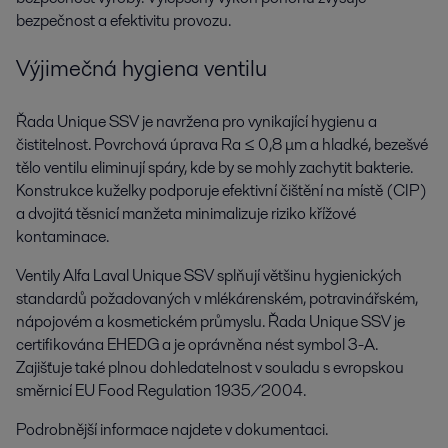
bezpečnost a efektivitu provozu.
Výjimečná hygiena ventilu
Řada Unique SSV je navržena pro vynikající hygienu a
čistitelnost. Povrchová úprava Ra ≤ 0,8 μm a hladké, bezešvé
tělo ventilu eliminují spáry, kde by se mohly zachytit bakterie.
Konstrukce kuželky podporuje efektivní čištění na místě (CIP)
a dvojitá těsnicí manžeta minimalizuje riziko křížové
kontaminace.
Ventily Alfa Laval Unique SSV splňují většinu hygienických
standardů požadovaných v mlékárenském, potravinářském,
nápojovém a kosmetickém průmyslu. Řada Unique SSV je
certifikována EHEDG a je oprávněna nést symbol 3-A.
Zajišťuje také plnou dohledatelnost v souladu s evropskou
směrnicí EU Food Regulation 1935/2004.
Podrobnější informace najdete v dokumentaci.