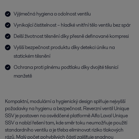
Výjimečná hygiena a odolnost ventilu
Vynikající čistitelnost – hladké vnitřní tělo ventilu bez spár
Delší životnost těsnění díky přesně definované kompresi
Vyšší bezpečnost produktu díky detekci úniku na
statickém těsnění
Ochrana proti plnému podtlaku díky dvojité těsnicí
manžetě
Kompaktní, modulární a hygienický design splňuje nejvyšší
požadavky na hygienu a bezpečnost. Reverzní ventil Unique
SSV je postaven na osvědčené platformě Alfa Laval Unique
SSV a nabízí řešení tam, kde směr toku neumožňuje použití
standardního ventilu a je třeba eliminovat riziko tlakových
rázů. Malý počet pohyblivých částí zajišťuje snadnou