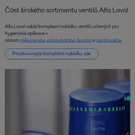
Část širokého sortimentu ventilů Alfa Laval
Alfa Laval nabízí komplexní nabídku ventilů určených pro
hygienické aplikace v
oblasti
mlékárenství
,
potravinářství
,
domácí
a
osobní péče.
Prozkoumejte kompletní nabídku zde