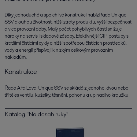
Díky jednoduché a spolehlivé konstrukci nabízí řada Unique
SSV dlouhou životnost, nižší ztráty produktu, vyšší bezpečnost
a více provozní doby. Malý počet pohyblivých částí snižuje
nároky na servis i skladové zásoby. Efektivnější CIP postupy s
kratšími čisticími cykly a nižší spotřebou čisticích prostředků,
vody a energií přispívají k nízkým celkovým provozním
nákladům.
Konstrukce
Řada Alfa Laval Unique SSV se skládá z jednoho, dvou nebo
tří těles ventilu, kuželky, těsnění, pohonu a upínacího kroužku.
Katalog "Na dosah ruky"