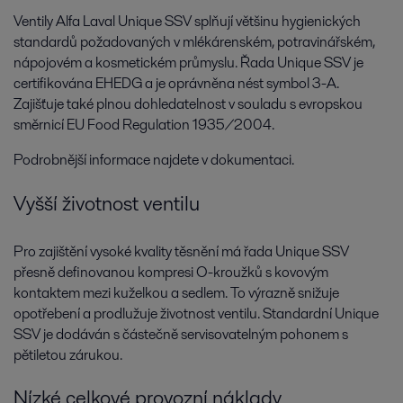
Ventily Alfa Laval Unique SSV splňují většinu hygienických
standardů požadovaných v mlékárenském, potravinářském,
nápojovém a kosmetickém průmyslu. Řada Unique SSV je
certifikována EHEDG a je oprávněna nést symbol 3-A.
Zajišťuje také plnou dohledatelnost v souladu s evropskou
směrnicí EU Food Regulation 1935/2004.
Podrobnější informace najdete v dokumentaci.
Vyšší životnost ventilu
Pro zajištění vysoké kvality těsnění má řada Unique SSV
přesně definovanou kompresi O-kroužků s kovovým
kontaktem mezi kuželkou a sedlem. To výrazně snižuje
opotřebení a prodlužuje životnost ventilu. Standardní Unique
SSV je dodáván s částečně servisovatelným pohonem s
pětiletou zárukou.
Nízké celkové provozní náklady