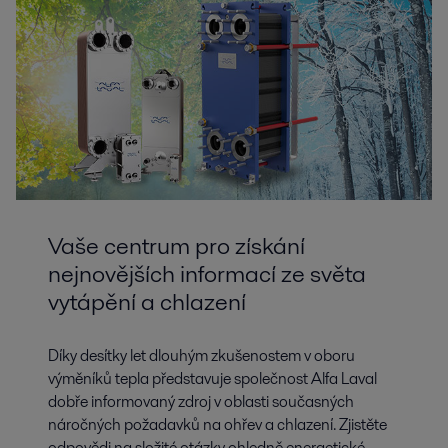
Vaše centrum pro získání
nejnovějších informací ze světa
vytápění a chlazení
Díky desítky let dlouhým zkušenostem v oboru
výměníků tepla představuje společnost Alfa Laval
dobře informovaný zdroj v oblasti současných
náročných požadavků na ohřev a chlazení. Zjistěte
odpovědi na složité otázky ohledně energetické