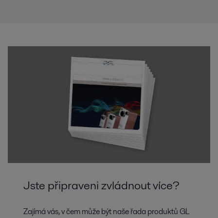
Snížení spotřeby energie a dopadu na životní prostředí, zároveň zvýšení
dostupnosti a půdních výnosů vyzývá k rozsáhlým zkušenostem. Alfa
Laval se na tyto potřeby zaměřuje a pomáhá tak výrobcům hnojiv
Hydraulické pohony
Alfa Laval pomáhá zákazníkům na celém světě správně chladit a
filtrovat hydraulické oleje a mazací oleje, aby mohli plně využít výkon
svých zařízení.
Jste připraveni zvládnout více?
Zajímá vás, v čem může být naše řada produktů GL