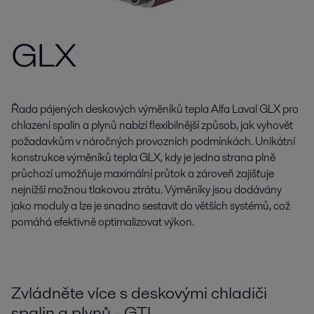
GLX
Řada pájených deskových výměníků tepla Alfa Laval GLX pro
chlazení spalin a plynů nabízí flexibilnější způsob, jak vyhovět
požadavkům v náročných provozních podmínkách. Unikátní
konstrukce výměníků tepla GLX, kdy je jedna strana plně
průchozí umožňuje maximální průtok a zároveň zajišťuje
nejnižší možnou tlakovou ztrátu. Výměníky jsou dodávány
jako moduly a lze je snadno sestavit do větších systémů, což
pomáhá efektivně optimalizovat výkon.
Zvládněte více s deskovými chladiči
spalin a plynů - GTL