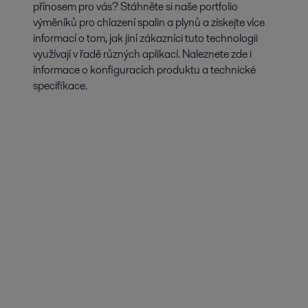
přínosem pro vás? Stáhněte si naše portfolio
výměníků pro chlazení spalin a plynů a získejte více
informací o tom, jak jiní zákazníci tuto technologii
využívají v řadě různých aplikací. Naleznete zde i
informace o konfiguracích produktu a technické
specifikace.
Chlazení chladicími a klimatizačními
systémy
Planning a cooling system can be a complex task, considering the many
factors involved in a successful solution.
Zobrazit více