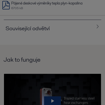
Pájené deskové výměníky tepla plyn-kapalina
6705 kB
Související odvětví
Vše
Chemický průmysl
Jak to funguje
Energetika v podpůrných systémech
Strojírenství
Topení, chlazení a klimatizace (HVAC)