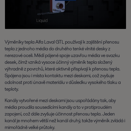
Centrální zásobování teplem
Energeticky účinné deskové výměníky tepla Alfa Laval podporují všechny
Výměníky tepla Alfa Laval GTL používají k zajištění přenosu
typy centrálního vytápění a současně snižují emise uhlíku a nároky na
tepla z jednoho média do druhého tenké vlnité desky z
primární energii.
nerezové oceli. Mědí pájené spoje uzavřou média ve svazku
desek, čímž vzniká vysoce účinný výměník tepla složený
výhradně z povrchů, které aktivně přispívají k přenosu tepla.
Spájena jsou i místa kontaktu mezi deskami, což zvyšuje
odolnost proti únavě materiálu v důsledku vysokého tlaku a
teploty.
Kanály vytvořené mezi deskami jsou uspořádány tak, aby
média proudila sousedícími kanály a to v protiproudém
zapojení, což dále zvyšuje účinnost přenosu tepla. Jeden
Hnojiva
kanál je mnohem větší než kanál druhý, takže výměník zvládá i
mimořádně velké průtoky.