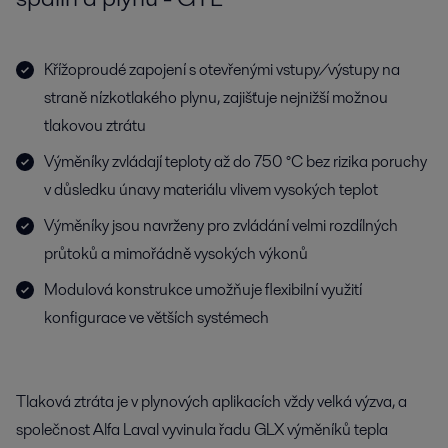
Křížoproudé zapojení s otevřenými vstupy/výstupy na
straně nízkotlakého plynu, zajišťuje nejnižší možnou
tlakovou ztrátu
Výměníky zvládají teploty až do 750 °C bez rizika poruchy
v důsledku únavy materiálu vlivem vysokých teplot
Výměníky jsou navrženy pro zvládání velmi rozdílných
průtoků a mimořádně vysokých výkonů
Modulová konstrukce umožňuje flexibilní využití
konfigurace ve větších systémech
Tlaková ztráta je v plynových aplikacích vždy velká výzva, a
společnost Alfa Laval vyvinula řadu GLX výměníků tepla