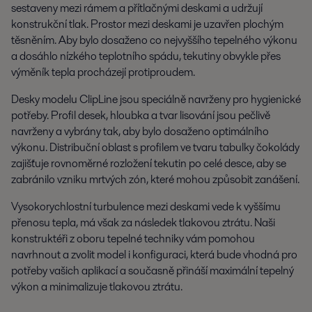
sestaveny mezi rámem a přítlačnými deskami a udržují
konstrukční tlak. Prostor mezi deskami je uzavřen plochým
těsněním. Aby bylo dosaženo co nejvyššího tepelného výkonu
a dosáhlo nízkého teplotního spádu, tekutiny obvykle přes
výměník tepla procházejí protiproudem.
Desky modelu ClipLine jsou speciálně navrženy pro hygienické
potřeby. Profil desek, hloubka a tvar lisování jsou pečlivě
navrženy a vybrány tak, aby bylo dosaženo optimálního
výkonu. Distribuční oblast s profilem ve tvaru tabulky čokolády
zajišťuje rovnoměrné rozložení tekutin po celé desce, aby se
zabránilo vzniku mrtvých zón, které mohou způsobit zanášení.
Vysokorychlostní turbulence mezi deskami vede k vyššímu
přenosu tepla, má však za následek tlakovou ztrátu. Naši
konstruktéři z oboru tepelné techniky vám pomohou
navrhnout a zvolit model i konfiguraci, která bude vhodná pro
potřeby vašich aplikací a současně přináší maximální tepelný
výkon a minimalizuje tlakovou ztrátu.