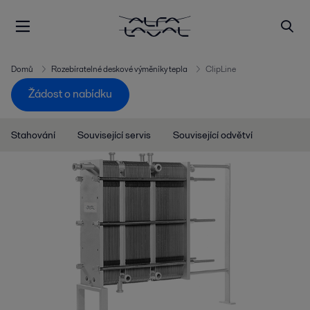
Domů
Rozebíratelné deskové výměníky tepla
ClipLine
Žádost o nabídku
Stahování
Související servis
Související odvětví