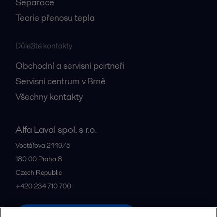
Separace
Teorie přenosu tepla
Důležité kontakty
Obchodní a servisní partneři
Servisní centrum v Brně
Všechny kontakty
Alfa Laval spol. s r.o.
Voctářova 2449/5
180 00
Praha 8
Czech Republic
+420 234 710 700
Všechny kanceláře a partneři