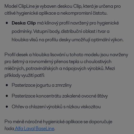
Model ClipLine je vybaven deskou Clip, která je určena pro
citlivé hygienické aplikace a nekompromisní čistotu.
D
eska
Clip
má klínový profil navržený pro hygienické
podmínky. Vstupní body, distribuční oblast i tvar a
hloubka vlisů na profilu desky umožňují optimální výkon.
Profil desek a hloubka lisování u tohoto modelu jsou navrženy
pro šetrný a rovnoměrný přenos tepla u choulostivých
mléčných, potravinářských a nápojových výrobků. Mezi
příklady využití patří:
Pasterizace jogurtu a zmrzliny
Pasterizace koncentrátu zakalené ovocné šťávy
Ohřev a chlazení výrobků s nízkou viskozitou
Pro méně náročné hygienické aplikace se doporučuje
řada
Alfa Laval BaseLine
.