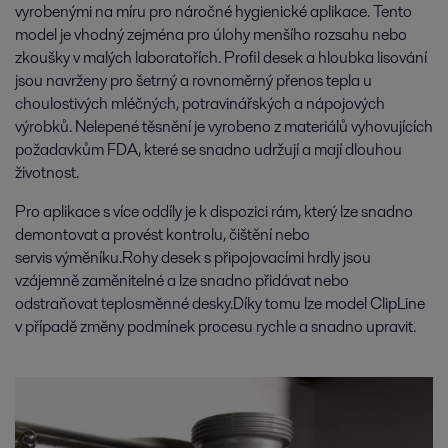
vyrobenými na míru pro náročné hygienické aplikace. Tento
model je vhodný zejména pro úlohy menšího rozsahu nebo
zkoušky v malých laboratořích. Profil desek a hloubka lisování
jsou navrženy pro šetrný a rovnoměrný přenos tepla u
choulostivých mléčných, potravinářských a nápojových
výrobků. Nelepené těsnění je vyrobeno z materiálů vyhovujících
požadavkům FDA, které se snadno udržují a mají dlouhou
životnost.
Pro aplikace s více oddíly je k dispozici rám, který lze snadno
demontovat a provést kontrolu, čištění nebo
servis
výměníku.
Rohy desek s připojovacími hrdly jsou
vzájemně zaměnitelné a lze snadno přidávat nebo
odstraňovat teplosměnné desky.
Díky tomu lze model ClipLine
v případě změny podmínek procesu rychle a snadno upravit.