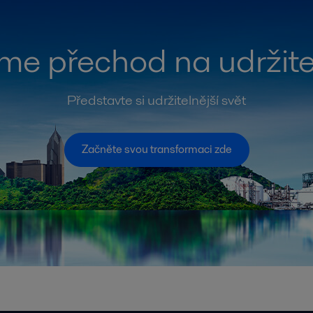
me přechod na udržite
Představte si udržitelnější svět
Začněte svou transformaci zde