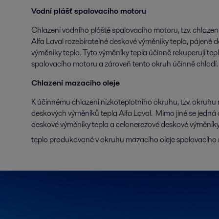
Vodní plášť spalovacího motoru
Chlazení vodního pláště spalovacího motoru, tzv. chlazen
Alfa Laval rozebíratelné deskové výměníky tepla, pájené
výměníky tepla. Tyto výměníky tepla účinně rekuperují t
spalovacího motoru a zároveň tento okruh účinně chladí
Chlazení mazacího oleje
K účinnému chlazení nízkoteplotního okruhu, tzv. okruhu 
deskových výměníků tepla Alfa Laval. Mimo jiné se jedná 
deskové výměníky tepla a celonerezové deskové výměníky 
teplo produkované v okruhu mazacího oleje spalovacího 