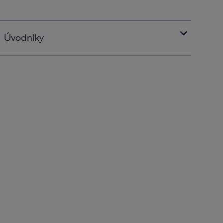
Úvodníky
The suns advocate.pdf
2016-10-25 1799 kB