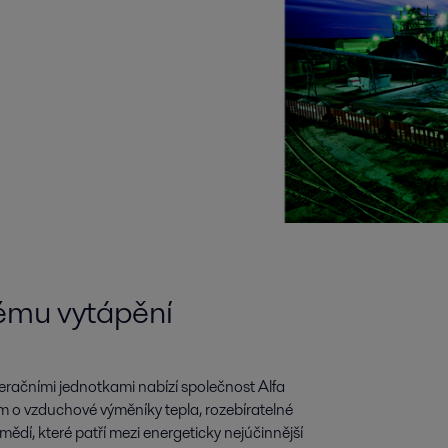
ému vytápění
eračními jednotkami nabízí společnost Alfa
m o vzduchové výměníky tepla, rozebíratelné
dí, které patří mezi energeticky nejúčinnější