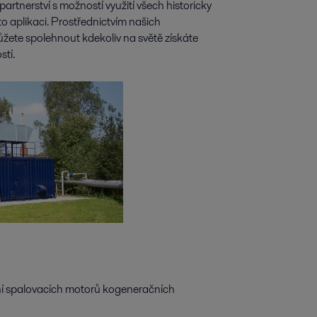
artnerství s možností využití všech historicky
to aplikaci. Prostřednictvím našich
ůžete spolehnout kdekoliv na světě získáte
stí.
ení spalovacích motorů kogeneračních