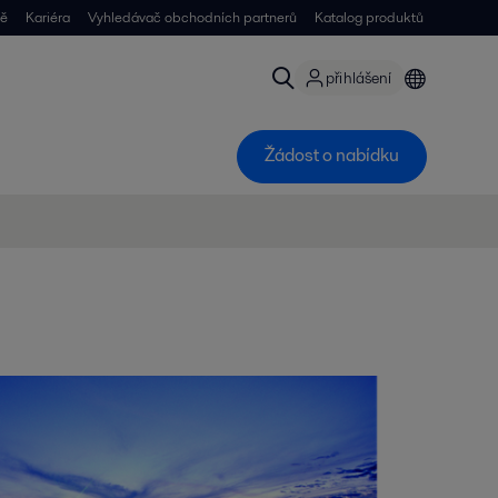
ně
Kariéra
Vyhledávač obchodních partnerů
Katalog produktů
přihlášení
Žádost o nabídku