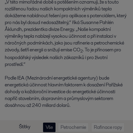
„V této mimořádné době s potěšením oznamuji, že s touto
rozšířenou řadou našich kompaktních výměníků tepla
dokážeme nabídnout řešení pro aplikace s potenciálem, který
pro nás byl dosud nedosažitelný,“ říká Susanne Pahlén
Åklundh, prezidentka divize Energy. „Naše kompaktní
výměníky tepla nabízejí vysokou účinnost a při instalaci v
náročných podmínkách, jako jsou rafinerie a petrochemické
závody, šetří energii a snižují emise CO
. To je přínosem pro
2
hospodářský výsledek našich zákazníků i pro životní
prostředí.“
Podle IEA (Mezinárodní energetické agentury) bude
energetická účinnost hlavním faktorem k dosažení Pařížské
dohody a každoroční investice do energetické účinnosti
napříč stavebním, dopravním a průmyslovým sektorem
dosáhnou až 240 miliard dolarů.
Štítky
Vše
Petrochemie
Rafinace ropy