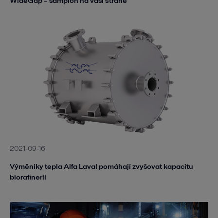
WideGap – šampion na vaší straně
2021-09-16
Výměníky tepla Alfa Laval pomáhají zvyšovat kapacitu
biorafinerií