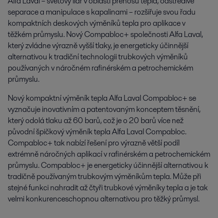
Alfa Laval – světový lídr v oblasti přenosu tepla, odstředivé 
separace a manipulace s kapalinami – rozšiřuje svou řadu 
kompaktních deskových výměníků tepla pro aplikace v 
těžkém průmyslu. Nový Compabloc+ společnosti Alfa Laval, 
který zvládne výrazně vyšší tlaky, je energeticky účinnější 
alternativou k tradiční technologii trubkových výměníků 
používaných v náročném rafinérském a petrochemickém 
průmyslu.
Nový kompaktní výměník tepla Alfa Laval Compabloc+ se
vyznačuje inovativním a patentovaným konceptem těsnění,
který odolá tlaku až 60 barů, což je o 20 barů více než
původní špičkový výměník tepla Alfa Laval Compabloc.
Compabloc+ tak nabízí řešení pro výrazně větší podíl
extrémně náročných aplikací v rafinérském a petrochemickém
průmyslu. Compabloc+ je energeticky účinnější alternativou k
tradičně používaným trubkovým výměníkům tepla. Může při
stejné funkci nahradit až čtyři trubkové výměníky tepla a je tak
velmi konkurenceschopnou alternativou pro těžký průmysl.