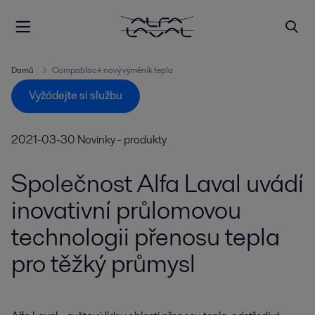
Domů
Compabloc+ nový výměník tepla
Vyžádejte si službu
2021-03-30
Novinky - produkty
Společnost Alfa Laval uvádí
inovativní průlomovou
technologii přenosu tepla
pro těžký průmysl