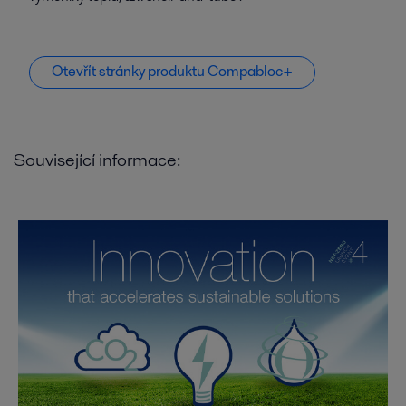
Otevřít stránky produktu Compabloc+
Související informace: