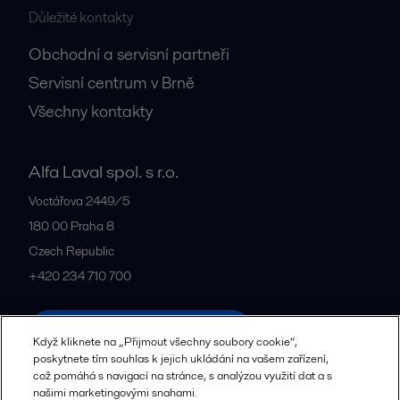
Důležité kontakty
Obchodní a servisní partneři
Servisní centrum v Brně
Všechny kontakty
Alfa Laval spol. s r.o.
Voctářova 2449/5
180 00
Praha 8
Czech Republic
+420 234 710 700
Všechny kanceláře a partneři
Když kliknete na „Přijmout všechny soubory cookie“,
poskytnete tím souhlas k jejich ukládání na vašem zařízení,
což pomáhá s navigací na stránce, s analýzou využití dat a s
našimi marketingovými snahami.