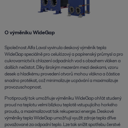
O výměníku WideGap
Společnost Alfa Laval vyvinula deskový výměník tepla
WideGap speciálně pro celulózový a papírenský průmysl a pro
cukrovarnictví k chlazení odpadních vod s obsahem vláken a
dalších nečistot. Díky širokým mezerám mezi deskami, vzoru
desek a hladkému provedení otvorů mohou vlákna a částice
snadno protékat, což minimalizuje ucpávání a maximalizuje
provozuschopnost.
Protiproudý tok umožňuje výměníku WideGap ohřát studený
proud na teplotu velmi blízkou teplotě vstupujícího horkého
proudu, a maximalizovat tak rekuperaci energie. Deskové
výměníky tepla WideGap umožňují využít zdroje tepla dříve
považované za odpadní teplo. Lze tak snížit spotřebu čerstvé