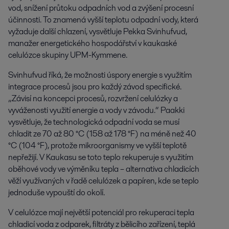
vod, snížení průtoku odpadních vod a zvýšení procesní
účinnosti. To znamená vyšší teplotu odpadní vody, která
vyžaduje další chlazení, vysvětluje Pekka Svinhufvud,
manažer energetického hospodářství v kaukaské
celulózce skupiny UPM-Kymmene.
Svinhufvud říká, že možnosti úspory energie s využitím
integrace procesů jsou pro každý závod specifické.
„Závisí na koncepci procesů, rozvržení celulózky a
vyváženosti využití energie a vody v závodu.“ Paakki
vysvětluje, že technologická odpadní voda se musí
chladit ze 70 až 80 °C (158 až 178 °F) na méně než 40
°C (104 °F), protože mikroorganismy ve vyšší teplotě
nepřežijí. V Kaukasu se toto teplo rekuperuje s využitím
oběhové vody ve výměníku tepla – alternativa chladicích
věží využívaných v řadě celulózek a papíren, kde se teplo
jednoduše vypouští do okolí.
V celulózce mají největší potenciál pro rekuperaci tepla
chladicí voda z odparek, filtráty z bělicího zařízení, teplá