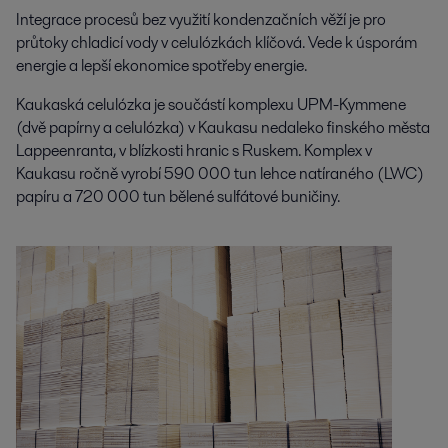
Integrace procesů bez využití kondenzačních věží je pro
průtoky chladicí vody v celulózkách klíčová. Vede k úsporám
energie a lepší ekonomice spotřeby energie.
Kaukaská celulózka je součástí komplexu UPM-Kymmene
(dvě papírny a celulózka) v Kaukasu nedaleko finského města
Lappeenranta, v blízkosti hranic s Ruskem. Komplex v
Kaukasu ročně vyrobí 590 000 tun lehce natíraného (LWC)
papíru a 720 000 tun bělené sulfátové buničiny.