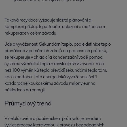
Taková recyklace vyžaduje složité plánování a
komplexní přístup k potřebám chlazení a možnostem
rekuperace v celém závodu.
Jde o vyváženost. Sekundární teplo, podle definice teplo
přenášené z primárních zdrojů do procesních průtoků,
se rekuperuje v chladicí a kondenzační vodě pomocí
systému výměníků tepla a recykluje se v závodu. Více
než 100 výměníků tepla převádí sekundární teplo tam,
kde je potřeba. Tato energetická vyváženost šetří
každoročně kaukaskému závodu miliony eur na
nákladech na energii.
Průmyslový trend
V celulózovém a papírenském průmyslu je trendem
vyvíjet procesy, které vedou k provozu bez odpadních