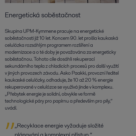
Energetická soběstačnost
Skupina UPM-Kymmene pracuje na energetické
soběstačnosti již 10 let. Koncem 90. let prošla kaukaská
celulózka rozsáhlým programem rozšíření a
modernizace a o té doby je považována za energeticky
soběstačnou. Tohoto cíle dosáhli rekuperací
sekundárního tepla z chladicích procesů pro další využití
v jiných provozech závodu. Asko Paakki, provozní ředitel
kaukaské celulózky, odhaduje, že 10 až 20 % energie
rekuperované v celulózce se využívá jinde v komplexu.
„Přebytek energie je solidní, obvykle ve formě
technologické páry pro papírnu a především pro pily,“
uvádí.
„Recyklace energie vyžaduje složité
plánování a komplexní přístup.“