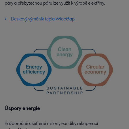
páry a přebytečnou páru lze využít k výrobě elektřiny.
Deskový výměník tepla WideGap
Úspory energie
Každoročně ušetřené miliony eur díky rekuperaci