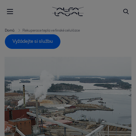
Domů
Rekuperace tepla ve finské celulózce
Vyžádejte si službu