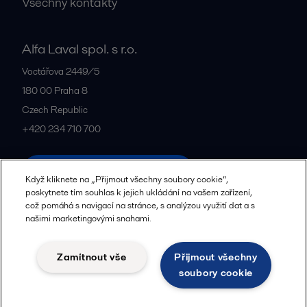
Všechny kontakty
Alfa Laval spol. s r.o.
Voctářova 2449/5
180 00
Praha 8
Czech Republic
+420 234 710 700
Všechny kanceláře a partneři
Když kliknete na „Přijmout všechny soubory cookie“,
poskytnete tím souhlas k jejich ukládání na vašem zařízení,
což pomáhá s navigací na stránce, s analýzou využití dat a s
našimi marketingovými snahami.
Zásady zpracování osobních údajů
Zásady používání souborů cookie
Komunitní pravidla
Zamítnout vše
Přijmout všechny
Právní podmínky
soubory cookie
Sledovat