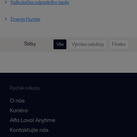
Kalkulačka odpadního tepla
Energy Hunter
Štítky
Vše
Výroba celulózy
Finsko
Rychlé odkazy
O nás
Kariéra
Alfa Laval Anytime
Kontaktujte nás