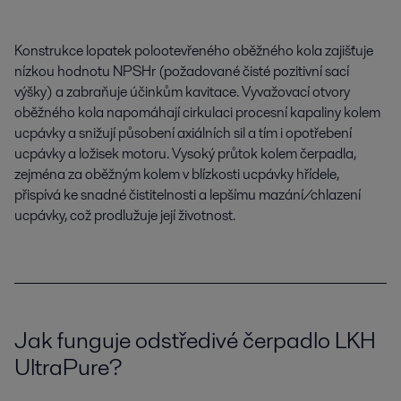
Konstrukce lopatek polootevřeného oběžného kola zajišťuje
nízkou hodnotu NPSHr (požadované čisté pozitivní sací
výšky) a zabraňuje účinkům kavitace. Vyvažovací otvory
oběžného kola napomáhají cirkulaci procesní kapaliny kolem
ucpávky a snižují působení axiálních sil a tím i opotřebení
ucpávky a ložisek motoru. Vysoký průtok kolem čerpadla,
zejména za oběžným kolem v blízkosti ucpávky hřídele,
přispívá ke snadné čistitelnosti a lepšímu mazání/chlazení
ucpávky, což prodlužuje její životnost.
Jak funguje odstředivé čerpadlo LKH
UltraPure?