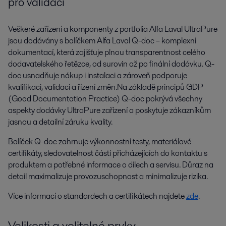
pro validaci
Veškeré zařízení a komponenty z portfolia Alfa Laval UltraPure
jsou dodávány s balíčkem Alfa Laval Q-doc – komplexní
dokumentací, která zajišťuje plnou transparentnost celého
dodavatelského řetězce, od surovin až po finální dodávku. Q-
doc usnadňuje nákup i instalaci a zároveň podporuje
kvalifikaci, validaci a řízení změn.Na základě principů GDP
(Good Documentation Practice) Q-doc pokrývá všechny
aspekty dodávky UltraPure zařízení a poskytuje zákazníkům
jasnou a detailní záruku kvality.
Balíček Q-doc zahrnuje výkonnostní testy, materiálové
certifikáty, sledovatelnost částí přicházejících do kontaktu s
produktem a potřebné informace o dílech a servisu. Důraz na
detail maximalizuje provozuschopnost a minimalizuje rizika.
Více informací o standardech a certifikátech najdete
zde
.
Velikosti a volitelné prvky