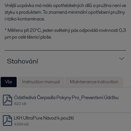
Vnější ucpávka má málo opotřebitelných dílů a pružina není ve
styku s produktem. To znamená minimální opotřebení pružiny
i riziko kontaminace.
* Měřeno při 20°C, jeden světelný pás odpovídá rovinnosti 0,3
μm po celé těsnicí ploše.
Stahování
Vše
Instruction manual
Maintenance instruction
Odstředivá Čerpadla Pokyny Pro_Preventivní Údržbu
622 kB
LKH UltraPure Návod k použití
4359 kB