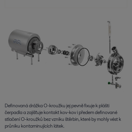
Definovaná drážka O-kroužku jej pevně fixuje k plášti
čerpadla a zajišťuje kontakt kov-kov i předem definované
stlačení O-kroužků bez vzniku štěrbin, které by mohly vést k
průniku kontaminujících látek.