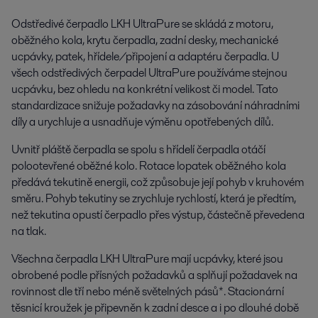
Odstředivé čerpadlo LKH UltraPure se skládá z motoru,
oběžného kola, krytu čerpadla, zadní desky, mechanické
ucpávky, patek, hřídele/připojení a adaptéru čerpadla. U
všech odstředivých čerpadel UltraPure používáme stejnou
ucpávku, bez ohledu na konkrétní velikost či model. Tato
standardizace snižuje požadavky na zásobování náhradními
díly a urychluje a usnadňuje výměnu opotřebených dílů.
Uvnitř pláště čerpadla se spolu s hřídelí čerpadla otáčí
polootevřené oběžné kolo. Rotace lopatek oběžného kola
předává tekutině energii, což způsobuje její pohyb v kruhovém
směru. Pohyb tekutiny se zrychluje rychlostí, která je předtím,
než tekutina opustí čerpadlo přes výstup, částečně převedena
na tlak.
Všechna čerpadla LKH UltraPure mají ucpávky, které jsou
obrobené podle přísných požadavků a splňují požadavek na
rovinnost dle tří nebo méně světelných pásů*. Stacionární
těsnicí kroužek je připevněn k zadní desce a i po dlouhé době