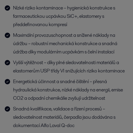
Nízké riziko kontaminace – hygienická konstrukce s
farmaceutickou ucpávkou SiC+, elastomery s
předdefinovanou kompresí
Maximální provozuschopnost a snížené náklady na
údržbu – robustní mechanická konstrukce a snadná
údržba díky modulárním ucpávkám s čelní instalací
Vyšší výtěžnost – díky plné sledovatelnosti materiálů a
elastomerům USP třídy VI snižujících riziko kontaminace
Energetická účinnost a snadné čištění – přesná
hydraulická konstrukce, nízké náklady na energii, emise
CO2 a odpadní chemikálie zvyšují udržitelnost
Snadná kvalifikace, validace a řízení procesů –
sledovatelnost materiálů, čerpadla jsou dodávána s
dokumentací Alfa Laval Q-doc