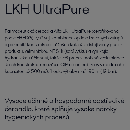
LKH UltraPure
Farmaceutická čerpadla Alfa LKH UltraPure (certifikovaná
podle EHEDG) využívají kombinace optimalizovaných vstupů
a pokročilé konstrukce oběžných kol, jež zajišťují volný průtok
produktu, velmi nízkou NPSHr (sací výšku) a vynikající
hydraulickou účinnost, takže váš proces probíhá zcela hladce.
Jejich konstrukce umožňuje CIP a jsou nabízeny v modelech s
kapacitou až 500 m3/hod a výtlakem až 190 m (19 bar).
Vysoce účinné a hospodárné odstředivé
čerpadlo, které splňuje vysoké nároky
hygienických procesů