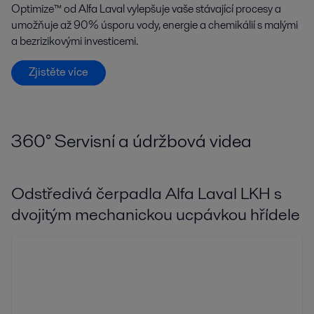
Optimize™ od Alfa Laval vylepšuje vaše stávající procesy a
umožňuje až 90% úsporu vody, energie a chemikálií s malými
a bezrizikovými investicemi.
Zjistěte více
360
°
Servisní a údržbová videa
Odstředivá čerpadla Alfa Laval LKH s
dvojitým mechanickou ucpávkou hřídele