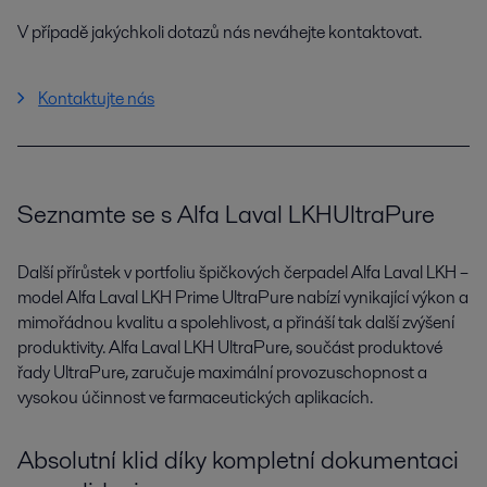
V případě jakýchkoli dotazů nás neváhejte kontaktovat.
Kontaktujte nás
Seznamte se s Alfa Laval LKH UltraPure
Další přírůstek v portfoliu špičkových čerpadel Alfa Laval LKH –
model Alfa Laval LKH Prime UltraPure nabízí vynikající výkon a
mimořádnou kvalitu a spolehlivost, a přináší tak další zvýšení
produktivity. Alfa Laval LKH UltraPure, součást produktové
řady UltraPure, zaručuje maximální provozuschopnost a
vysokou účinnost ve farmaceutických aplikacích.
Absolutní klid díky kompletní dokumentaci