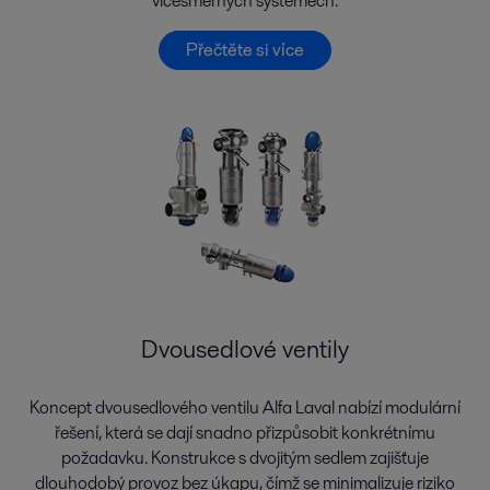
vícesměrných systémech.
Přečtěte si více
Dvousedlové ventily
Koncept dvousedlového ventilu Alfa Laval nabízí modulární
řešení, která se dají snadno přizpůsobit konkrétnímu
požadavku. Konstrukce s dvojitým sedlem zajišťuje
dlouhodobý provoz bez úkapu, čímž se minimalizuje riziko