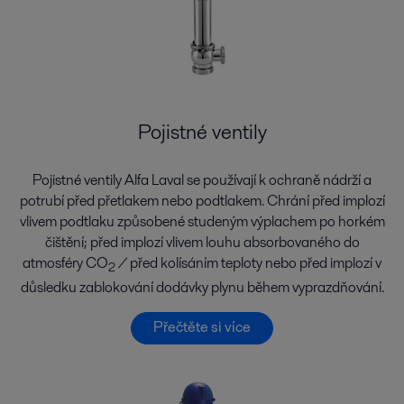
Pojistné ventily
Pojistné ventily Alfa Laval se používají k ochraně nádrží a
potrubí před přetlakem nebo podtlakem. Chrání před implozí
vlivem podtlaku způsobené studeným výplachem po horkém
čištění; před implozí vlivem louhu absorbovaného do
atmosféry CO
/ před kolísáním teploty nebo před implozí v
2
důsledku zablokování dodávky plynu během vyprazdňování.
Přečtěte si více