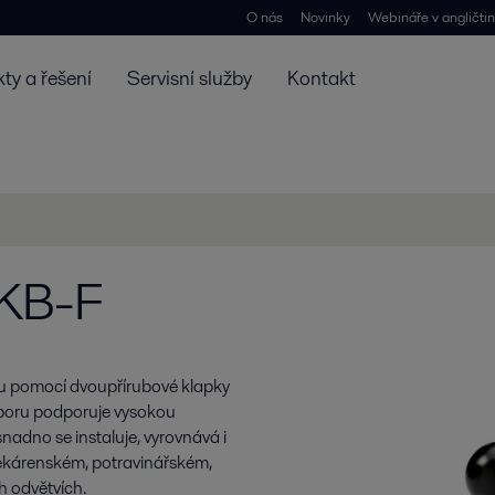
O nás
Novinky
Webináře v angličti
ty a řešení
Servisní služby
Kontakt
LKB-F
itou pomocí dvoupřírubové klapky
dporu podporuje vysokou
snadno se instaluje, vyrovnává i
mlékárenském, potravinářském,
 odvětvích.