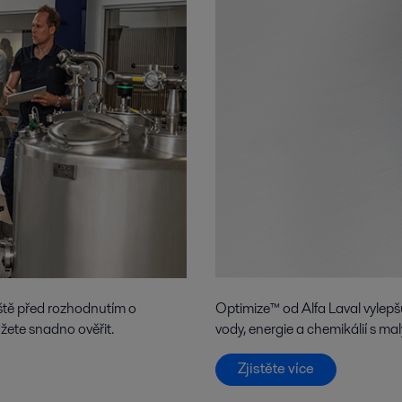
eště před rozhodnutím o
Optimize™ od Alfa Laval vylep
žete snadno ověřit.
vody, energie a chemikálií s mal
Zjistěte více