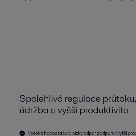
Spolehlivá regulace průtoku
údržba a vyšší produktivita
Vysoká hodnota Kv a nízký odpor podporují vyšší prod