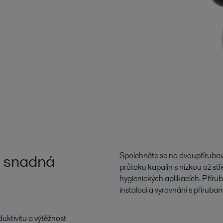
, snadná
Spolehněte se na dvoupřírubovo
průtoku kapalin s nízkou až st
hygienických aplikacích. Příru
instalaci a vyrovnání s přírubam
uktivitu a výtěžnost