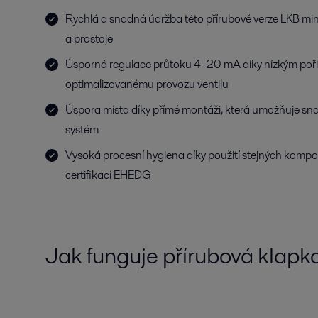
Rychlá a snadná údržba této přírubové verze LKB mini
a prostoje
Úsporná regulace průtoku 4–20 mA díky nízkým poř
optimalizovanému provozu ventilu
Úspora místa díky přímé montáži, která umožňuje sn
systém
Vysoká procesní hygiena díky použití stejných kompon
certifikací EHEDG
Jak funguje přírubová klap