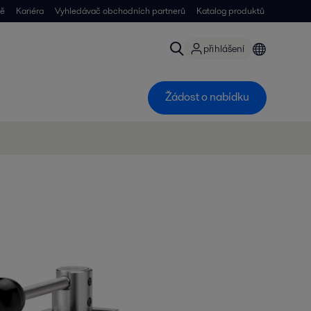
ně
Kariéra
Vyhledávač obchodních partnerů
Katalog produktů
přihlášení
Žádost o nabídku