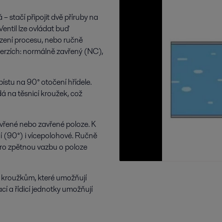
– stačí připojit dvě příruby na
entil lze ovládat buď
ení procesu, nebo ručně
verzích: normálně zavřený (NC),
stu na 90° otočení hřídele.
á na těsnicí kroužek, což
evřené nebo zavřené poloze. K
í (90°) i vícepolohové. Ručně
 pro zpětnou vazbu o poloze
 kroužkům, které umožňují
cí a řídicí jednotky umožňují