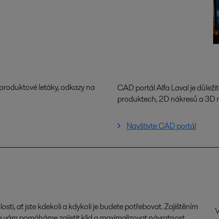
produktové letáky, odkazy na
CAD portál Alfa Laval je důlež
produktech, 2D nákresů a 3D 
Navštivte CAD portál
osti, ať jste kdekoli a kdykoli je budete potřebovat. Zajištěním
V
e vám pomáháme zajistit klid a maximalizovat návratnost