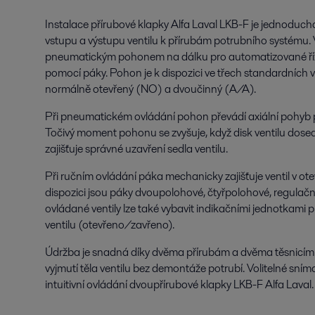
Instalace přírubové klapky Alfa Laval LKB-F je jednoduchá 
vstupu a výstupu ventilu k přírubám potrubního systému. V
pneumatickým pohonem na dálku pro automatizované říz
pomocí páky. Pohon je k dispozici ve třech standardních 
normálně otevřený (NO) a dvoučinný (A/A).
Při pneumatickém ovládání pohon převádí axiální pohyb pí
Točivý moment pohonu se zvyšuje, když disk ventilu dosed
zajišťuje správné uzavření sedla ventilu.
Při ručním ovládání páka mechanicky zajišťuje ventil v ot
dispozici jsou páky dvoupolohové, čtyřpolohové, regulačn
ovládané ventily lze také vybavit indikačními jednotkami
ventilu (otevřeno/zavřeno).
Údržba je snadná díky dvěma přírubám a dvěma těsnicím
vyjmutí těla ventilu bez demontáže potrubí. Volitelné sníma
intuitivní ovládání dvoupřírubové klapky LKB-F Alfa Laval.