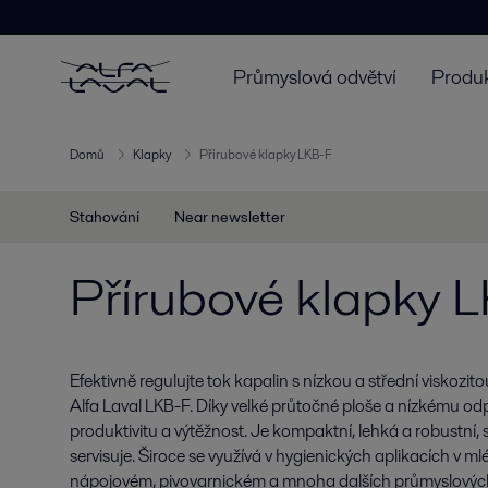
Průmyslová odvětví
Produk
Domů
Klapky
Přírubové klapky LKB-F
Stahování
Near newsletter
Přírubové klapky 
Efektivně regulujte tok kapalin s nízkou a střední viskoz
Alfa Laval LKB-F. Díky velké průtočné ploše a nízkému o
produktivitu a výtěžnost. Je kompaktní, lehká a robustní, 
servisuje. Široce se využívá v hygienických aplikacích v 
nápojovém, pivovarnickém a mnoha dalších průmyslových