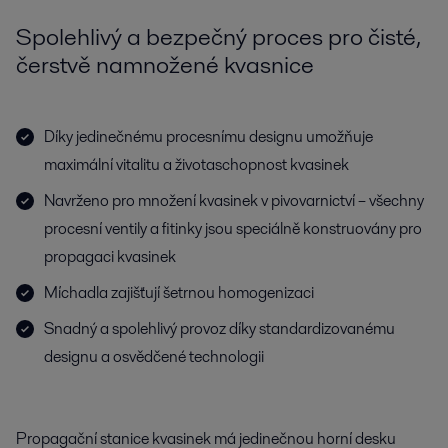
Spolehlivý a bezpečný proces pro čisté,
čerstvě namnožené kvasnice
Díky jedinečnému procesnímu designu umožňuje
maximální vitalitu a životaschopnost kvasinek
Navrženo pro množení kvasinek v pivovarnictví – všechny
procesní ventily a fitinky jsou speciálně konstruovány pro
propagaci kvasinek
Míchadla zajišťují šetrnou homogenizaci
Snadný a spolehlivý provoz díky standardizovanému
designu a osvědčené technologii
Propagační stanice kvasinek má jedinečnou horní desku