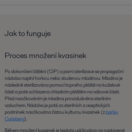
Jak to funguje
Proces množení kvasinek
Po dokončení čištění (CIP) a parní sterilizace se propagační
nádoba naplní horkou nebo studenou mladinou. Mladina je
následně sterilizována pomocí topného pláště na kuželové
části a poté ochlazena chladicím pláštěm na válcové části.
Před naočkováním je mladina provzdušněna sterilním
vzduchem. Nádoba je poté za sterilních a aseptických
podmínek naočkována čistou kulturou kvasinek (z
baňky
Carlsberg
).
Během množení kvasinek je teplota udržována na nastavené