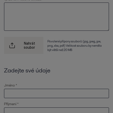
Povolené přípony souborů (jpg, jpeg, jpe,
Nahrát
png, xlsx, pdf) Velikost souboru by neměla
soubor
být větší než 20 MB
Zadejte své údaje
Jméno *
Příjmení *