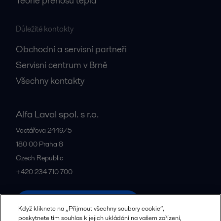
Teorie přenosu tepla
Důležité kontakty
Obchodní a servisní partneři
Servisní centrum v Brně
Všechny kontakty
Alfa Laval spol. s r.o.
Voctářova 2449/5
180 00
Praha 8
Czech Republic
+420 234 710 700
Všechny kanceláře a partneři
Když kliknete na „Přijmout všechny soubory cookie“,
poskytnete tím souhlas k jejich ukládání na vašem zařízení,