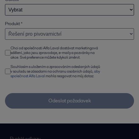
Produkt
*
Chci od společnosti Alfa Laval dostávat marketingová
sdělení, jako jsou zpravodaje, e-maily a pozvánky na
akce. Své preference můžete kdykoli změnit.
Souhlasím s uložením a zpracováním odeslaných údajů
v souladu se zásadami na ochranu osobních údajů,
aby
společnost Alfa Laval
mohla reagovat na můj dotaz.
Odeslat požadavek
Rychlé odkazy