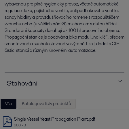
vybavenou pro plně hygienický provoz, včetně automatické
regulace tlaku, pojistného ventilu, antipodtlakového ventilu,
sondy hladiny a provzdušňovacího ramene s rozpouštěčem
vzduchu nebo (u větších nádrží) míchadlem s dutou hřídelí.
Standardní kapacity dosahují až 100 hl pracovního objemu.
Propagační stanice je dodávána jako modul „na klíč“, předem
smontovaná a suchotestovaná ve výrobě. Lze ji dodat s CIP
čistící stanicí a různými úrovněmi automatizace.
Stahování
Vše
Katalogové listy produktů
Single Vessel Yeast Propagation Plant.pdf
688 kB