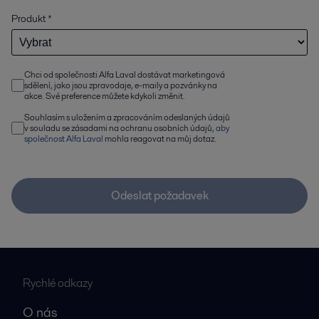
Produkt
*
Chci od společnosti Alfa Laval dostávat marketingová
sdělení, jako jsou zpravodaje, e-maily a pozvánky na
akce. Své preference můžete kdykoli změnit.
Souhlasím s uložením a zpracováním odeslaných údajů
v souladu se zásadami na ochranu osobních údajů,
aby
společnost Alfa Laval
mohla reagovat na můj dotaz.
Odeslat požadavek
Rychlé odkazy
O nás