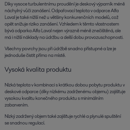
Díky vysoce turbulentnímu proudění je deskový výparník méně
náchylný vůči zanášení. Odpařovací teplota v odparce Alfa
Laval je také nižší než u většiny konkurenčních modelů, což
opět snižuje riziko zanášení. Vzhledem k těmto vlastnostem
bývá odparka Alfa Laval nejen výrazně méně znečištěná, ale
má i nižší náklady na údržbu a delší dobu provozuschopnosti.
Všechny povrchy jsou při údržbě snadno přístupné a lze je
jednoduše čistit přímo na místě.
Vysoká kvalita produktu
Nízká teplota v kombinaci s krátkou dobou pobytu produktu v
deskové odparce (díky nízkému zadrženému objemu) zajišťuje
vysokou kvalitu konečného produktu s minimálním
zabarvením.
Nízký zadržený objem také zajišťuje rychlé a plynulé spuštění
se snadnou regulací.