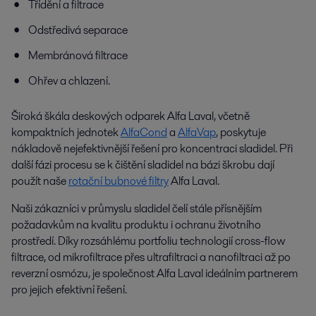
Třídění a filtrace
Odstředivá separace
Membránová filtrace
Ohřev a chlazení.
Široká škála deskových odparek Alfa Laval, včetně
kompaktních jednotek
AlfaCond
a
AlfaVap
, poskytuje
nákladově nejefektivnější řešení pro koncentraci sladidel. Při
další fázi procesu se k čištění sladidel na bázi škrobu dají
použít naše
rotační bubnové filtry
Alfa Laval.
Naši zákazníci v průmyslu sladidel čelí stále přísnějším
požadavkům na kvalitu produktu i ochranu životního
prostředí. Díky rozsáhlému portfoliu technologií cross-flow
filtrace, od mikrofiltrace přes ultrafiltraci a nanofiltraci až po
reverzní osmózu, je společnost Alfa Laval ideálním partnerem
pro jejich efektivní řešení.