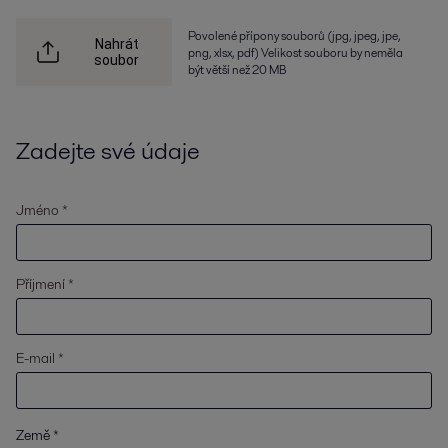
Povolené přípony souborů (jpg, jpeg, jpe,
Nahrát
png, xlsx, pdf) Velikost souboru by neměla
soubor
být větší než 20 MB
Zadejte své údaje
Jméno *
Příjmení *
E-mail *
Země
*