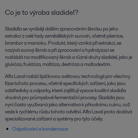
Co je to výroba sladidel?
Sladidla se vyrábějí dalším zpracováním škrobu po jeho
extrakci z celé řady zemědělských surovin, včetně pšenice,
brambor a manioku. Produkt, který vzniká při extrakci, se
nazývá surový škrob a při zpracování a hydrolyzaci se
rozkládá na modifikovaný škrob a různé druhy sladidel, jako je
glukóza, fruktóza, maltóza, dextróza a maltodextrin.
Alfa Laval nabízí špičkovou světovou technologii pro všechny
fáze tohoto procesu, včetně specifických zařízení, jako jsou
odstředivky a odparky, které zajišťují vysoce kvalitní sladidla
vhodná pro průmyslové fermentační procesy. Sladidla jsou
nyní často využívaná jako alternativa k přírodnímu cukru, což
vede k rychlému růstu tohoto odvětví. Alfa Laval proto dodává
specializované zařízení a systémy pro tyto účely:
Odpařování a kondenzace