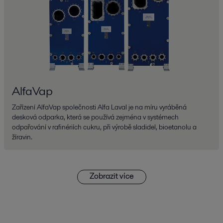
AlfaVap
Zařízení AlfaVap společnosti Alfa Laval je na míru vyráběná
desková odparka, která se používá zejména v systémech
odpařování v rafinériích cukru, při výrobě sladidel, bioetanolu a
žíravin.
Zobrazit více