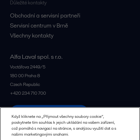
Důležité kontakty
Obchodní a servisní partneři
Servisní centrum v Brně
Všechny kontakty
Alfa Laval spol. s r.o.
Voctářova 2449/5
180 00
Praha 8
Czech Republic
+420 234 710 700
Všechny kanceláře a partneři
Když kliknete na „Přijmout všechny soubory cookie“,
poskytnete tím souhlas k jejich ukládání na vašem zařízení,
což pomáhá s navigací na stránce, s analýzou využití dat a s
našimi marketingovými snahami.
Zásady zpracování osobních údajů