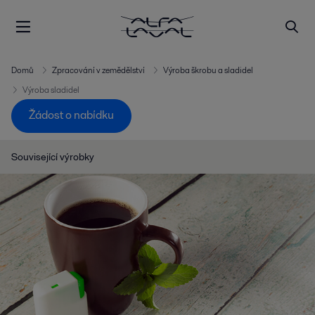
Domů
Zpracování v zemědělství
Výroba škrobu a sladidel
Výroba sladidel
Žádost o nabídku
Související výrobky