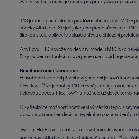
výměníků tepla nové generace pro průmyslové aplikace.
T10 je nástupcem dlouho prodávaného modelu M10 v pr
značky Alfa Laval. Stejně jako jeho předchůdce má i T10
širokou škálu aplikací v oblasti ohřevu a chlazení praktic
Alfa Laval T10 naváže na dědictví modelu M10 jako nejvše
Díky moderním funkcím nové generace nabídne ještě účinně
Revoluční nová koncepce
Hlavní inovací oproti předchozí generaci je nová koncepc
TM
FlexFlow
lze jednotky T10 přesněji konfigurovat, bez
tlakovou ztrátou. FlexFlow™ umožňuje až deset kombinací
Díky flexibilitě možnosti nastavení výměníku tepla s asy
dosáhnout mnohem lepšího tepelného přizpůsobení pro ko
Systém FlexFlow™ je založen na systému slícování desek
TM
společnosti Alfa Laval. Nová funkce SteerLock
zajišťuj