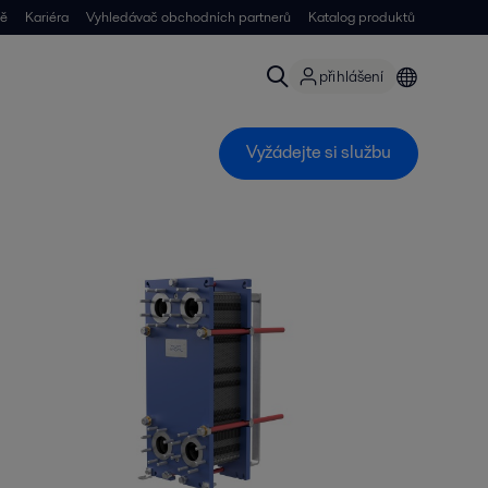
ně
Kariéra
Vyhledávač obchodních partnerů
Katalog produktů
přihlášení
Vyžádejte si službu