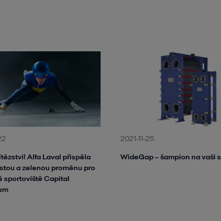
22
2021-11-25
ítězství! Alfa Laval přispěla
WideGap – šampion na vaší s
čistou a zelenou proměnu pro
 sportoviště Capital
um