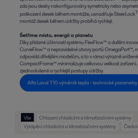
zda jsou desky nakonfigurovány symetricky nebo asymetr
poškození desek během montáže, usnadňuje SteerLock
montáž desek během údržby probíhá rychleji.
Šetříme místo, energii a planetu
Díky přidané účinností systému FlexFlow™ a dalším inovac
CurveFlow™ a nepravidelné otvory portů OmegaPort™, m
odpovídá dřívějším modelům, a to v rámci výrazně snížen
CompactFrame™ minimalizuje celkovou velikost zařízení, c
zjednodušené a rychlejší postupy údržby.
Alfa Laval T10 výměník tepla - technické parametry
Vše
Chlazení chladicími a klimatizačními systémy
Vytápění chladicími a klimatizačními systémy
Česká 