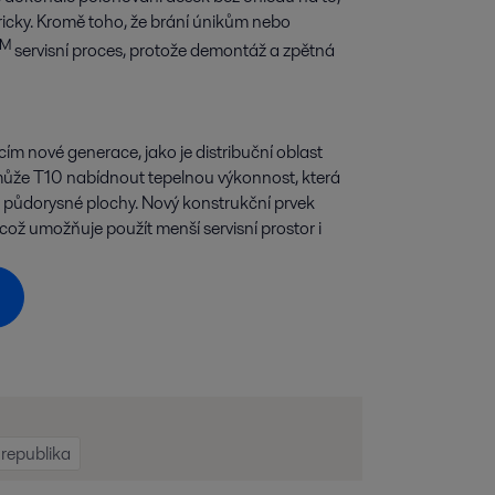
icky. Kromě toho, že brání únikům nebo
TM
servisní proces, protože demontáž a zpětná
ím nové generace, jako je distribuční oblast
ůže T10 nabídnout tepelnou výkonnost, která
é půdorysné plochy. Nový konstrukční prvek
ož umožňuje použít menší servisní prostor i
republika