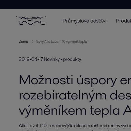
Průmyslová odvětví
Produk
Domů
Novy Alfa Laval T10 vymenik tepla
2019-04-17
Novinky - produkty
Možnosti úspory e
rozebíratelným de
výměníkem tepla A
Alfa Laval T10 je nejnovějším členem rostoucí rodiny vys