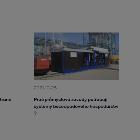
2021-10-28
traně
Proč průmyslové závody potřebují
systémy bezodpadového hospodářství
?