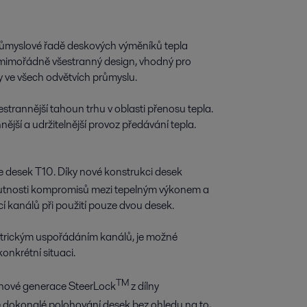
ůmyslové řadě deskových výměníků tepla
 mimořádně všestranný design, vhodný pro
ky ve všech odvětvích průmyslu.
strannější tahoun trhu v oblasti přenosu tepla.
jší a udržitelnější provoz předávání tepla.
e desek T10. Díky nové konstrukci desek
 nutnosti kompromisů mezi tepelným výkonem a
 kanálů při použití pouze dvou desek.
metrickým uspořádáním kanálů, je možné
nkrétní situaci.
TM
 nové generace SteerLock
z dílny
e dokonalé polohování desek bez ohledu na to,