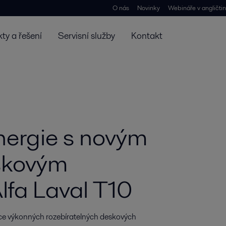
O nás
Novinky
Webináře v angličti
ty a řešení
Servisní služby
Kontakt
nergie s novým
skovým
lfa Laval T10
oce výkonných rozebíratelných deskových 