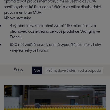
optimalizovat provoz membrán, čímž se ušetřilo až 70 %
spotřeby chemikálií na jedno čištění a zajistil se dlouhodobý
provoz membrán MBR.
Klíčové statistiky:
4 výrobní linky, které ročně vyrobí 460 milionů lahví a
plechovek, což je třetina celkové produkce Oranginy ve
Francii.
930 m3 vyčištěné vody denně vypouštěné do řeky Loiry
- největší řeky ve Francii.
Štítky
Vše
Průmyslové čištění vod a odpadu