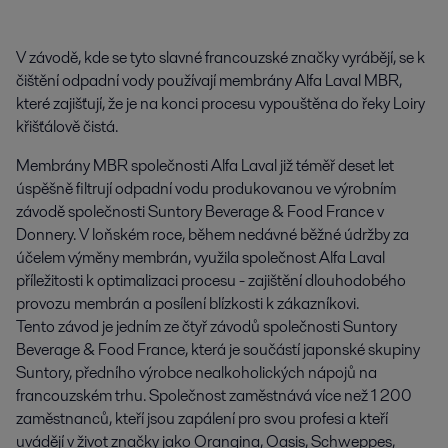
V závodě, kde se tyto slavné francouzské značky vyrábějí, se k 
čištění odpadní vody používají membrány Alfa Laval MBR, 
které zajišťují, že je na konci procesu vypouštěna do řeky Loiry 
křišťálově čistá.
Membrány MBR společnosti Alfa Laval již téměř deset let
úspěšně filtrují odpadní vodu produkovanou ve výrobním
závodě společnosti Suntory Beverage & Food France v
Donnery. V loňském roce, během nedávné běžné údržby za
účelem výměny membrán, využila společnost Alfa Laval
příležitosti k optimalizaci procesu - zajištění dlouhodobého
provozu membrán a posílení blízkosti k zákazníkovi.
Tento závod je jedním ze čtyř závodů společnosti Suntory
Beverage & Food France, která je součástí japonské skupiny
Suntory, předního výrobce nealkoholických nápojů na
francouzském trhu. Společnost zaměstnává více než 1 200
zaměstnanců, kteří jsou zapálení pro svou profesi a kteří
uvádějí v život značky jako Orangina, Oasis, Schweppes,