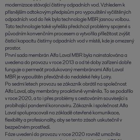
modernizace stávající čistírny odpadních vod. Vzhledem k
přísnějším odtokovým předpisům pro vypouštění vyčištěných
odpadních vod do řek byla technologie MBR jasnou volbou.
Tato technologie také vyřešila předchozí problémy spojené s
původním konvenčním procesem a vytvořila příležitost zvýšit
čisticí kapacitu čistírny odpadních vod v místě, kde je omezený
prostor.
První sada membrán Alfa Laval MBR byla nainstalována a
uvedena do provozu v roce 2013 a od té doby zařízení dobře
funguje a permeát produkovaný membránami Alfa Laval
MBR je vypouštěn převážně do nedaleké řeky Loiry.
Po sedmi letech provozu se zákazník obrátil na společnost
Alfa Laval, aby membrány proaktivně vyměnila. To se podařilo
v roce 2020, a to i přes problémy s cestováním související s
probíhající pandemií koronaviru. Zákazník i společnost Alfa
Laval spolupracovali na základě otevřené komunikace,
flexibility a profesionality, aby se tento zásah uskutečnil v
bezpečném prostředí.
Fáze uvedení do provozu v roce 2020 rovněž umožnila