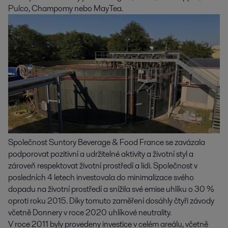
Pulco, Champomy nebo MayTea.
Společnost Suntory Beverage & Food France se zavázala
podporovat pozitivní a udržitelné aktivity a životní styl a
zároveň respektovat životní prostředí a lidi. Společnost v
posledních 4 letech investovala do minimalizace svého
dopadu na životní prostředí a snížila své emise uhlíku o 30 %
oproti roku 2015. Díky tomuto zaměření dosáhly čtyři závody
včetně Donnery v roce 2020 uhlíkové neutrality.
V roce 2011 byly provedeny investice v celém areálu, včetně