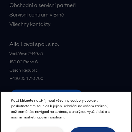
Obchodní a servisní partneři
Servisní centrum v Brně
Všechny kontakty
Alfa Laval spol. s r.o.
Voctářova 2449/5
180 00
Praha 8
Czech Republic
+420 234 710 700
Všechny kanceláře a partneři
Když kliknete na „Přijmout všechny soubory cookie“,
poskytnete tím souhlas k jejich ukládání na vašem zařízení,
což pomáhá s navigací na stránce, s analýzou využití dat a s
našimi marketingovými snahami.
Zásady zpracování osobních údajů
Zásady používání souborů cookie
Komunitní pravidla