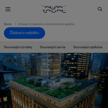
Domů
Chlazení chladicími a klimatizačními systémy
Žádost o nabídku
Související výrobky
Související servis
Související aplikace