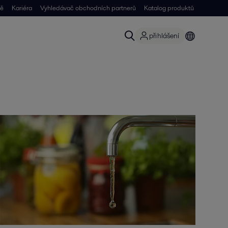
ně
Kariéra
Vyhledávač obchodních partnerů
Katalog produktů
přihlášení