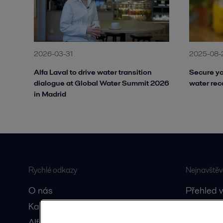
2026-03-31
2025-08-
Alfa Laval to drive water transition
Secure yo
dialogue at Global Water Summit 2026
water rec
in Madrid
Rychlé odkazy
Nejnavštěv
O nás
Přehled 
Kariéra
Přehled v
Alfa Laval Anytime
Přehled 