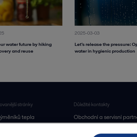
25
2025-03-03
ur water future by hiking
Let’s release the pressure: O
overy and reuse
water in hygienic production
ovanější stránky
Důležité kontakty
výměníků tepla
Obchodní a servisní partn
entilů
Servisní centrum v Brně
čerpadel
Všechny kontakty