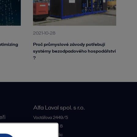
2021-10-28
ptimizing
Proč průmyslové závody potřebují
systémy bezodpadového hospodářství
?
Alfa Laval spol. s r.o.
eři
Voctářova 2449/5
180 00
Praha 8
Czech Republic