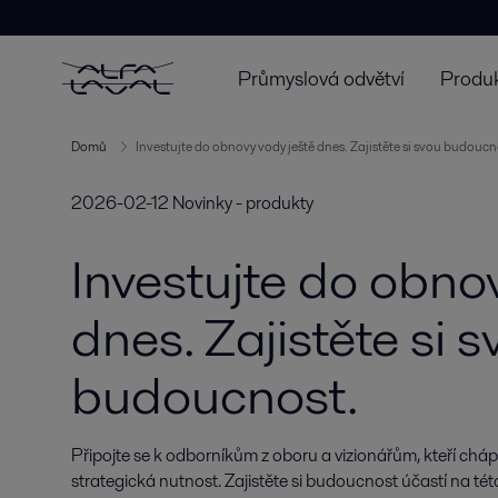
Průmyslová odvětví
Produk
Domů
Investujte do obnovy vody ještě dnes. Zajistěte si svou budoucn
2026-02-12
Novinky - produkty
Investujte do obno
dnes. Zajistěte si 
budoucnost.
Připojte se k odborníkům z oboru a vizionářům, kteří chápou
strategická nutnost. Zajistěte si budoucnost účastí na tét