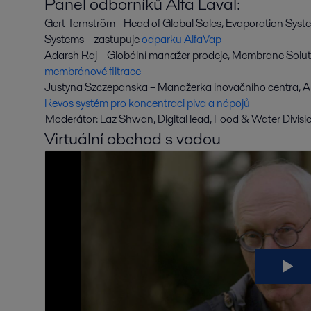
Panel odborníků Alfa Laval:
Gert Ternström - Head of Global Sales, Evaporation Syst
Systems – zastupuje
odparku AlfaVap
Adarsh Raj – Globální manažer prodeje, Membrane Solut
membránové filtrace
Justyna Szczepanska – Manažerka inovačního centra, Alf
Revos systém pro koncentraci piva a nápojů
Moderátor: Laz Shwan, Digital lead, Food & Water Divisi
Virtuální obchod s vodou