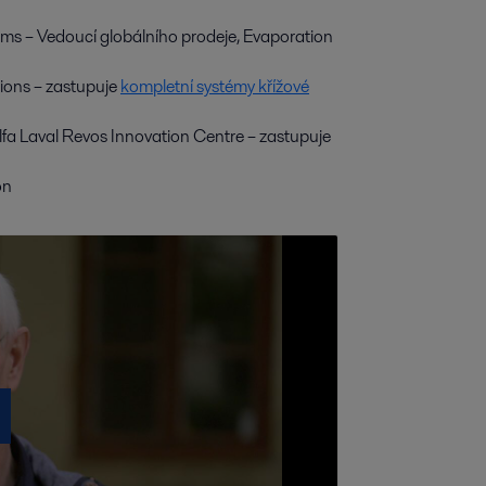
ems – Vedoucí globálního prodeje, Evaporation
ions – zastupuje
kompletní systémy křížové
a Laval Revos Innovation Centre – zastupuje
on