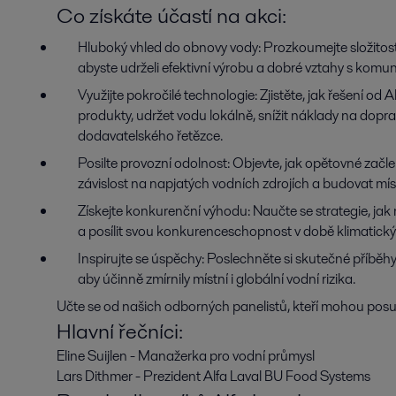
Co získáte účastí na akci:
Hluboký vhled do obnovy vody: Prozkoumejte složitost
abyste udrželi efektivní výrobu a dobré vztahy s komun
Využijte pokročilé technologie: Zjistěte, jak řešení o
produkty, udržet vodu lokálně, snížit náklady na dopra
dodavatelského řetězce.
Posilte provozní odolnost: Objevte, jak opětovné začl
závislost na napjatých vodních zdrojích a budovat mís
Získejte konkurenční výhodu: Naučte se strategie, ja
a posílit svou konkurenceschopnost v době klimatický
Inspirujte se úspěchy: Poslechněte si skutečné příběhy
aby účinně zmírnily místní i globální vodní rizika.
Učte se od našich odborných panelistů, kteří mohou posuno
Hlavní řečníci:
Eline Suijlen - Manažerka pro vodní průmysl
Lars Dithmer - Prezident Alfa Laval BU Food Systems