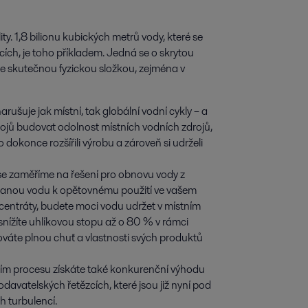
ty. 1,8 bilionu kubických metrů vody, které se 
ch, je toho příkladem. Jedná se o skrytou 
je skutečnou fyzickou složkou, zejména v 
rušuje jak místní, tak globální vodní cykly – a
pojů budovat odolnost místních vodních zdrojů,
okonce rozšířili výrobu a zároveň si udrželi
, se zaměříme na řešení pro obnovu vody z
ískanou vodu k opětovnému použití ve vašem
centráty, budete moci vodu udržet v místním
snížíte uhlíkovou stopu až o 80 % v rámci
váte plnou chuť a vlastnosti svých produktů
ním procesu získáte také konkurenční výhodu
davatelských řetězcích, které jsou již nyní pod
h turbulencí.