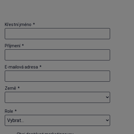
Křestní jméno
*
Příjmení
*
E-mailová adresa
*
Země
*
Role
*