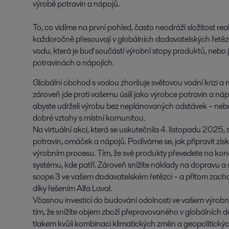
výrobě potravin a nápojů.

To, co vidíme na první pohled, často neodráží složitost reali
každoročně přesouvají v globálních dodavatelských řetězcí
vodu, která je buď součástí výrobní stopy produktů, nebo 
potravinách a nápojích.
Globální obchod s vodou zhoršuje světovou vodní krizi a na
zároveň jde proti vašemu úsilí jako výrobce potravin a ná
abyste udrželi výrobu bez neplánovaných odstávek – nebo d
dobré vztahy s místní komunitou.
Na virtuální akci, která se uskutečnila 4. listopadu 2025
potravin, omáček a nápojů. Podíváme se, jak připravit z
výrobním procesu. Tím, že své produkty převedete na kon
systému, kde patří. Zároveň snížíte náklady na dopravu a 
scope 3 ve vašem dodavatelském řetězci – a přitom zacho
díky řešením Alfa Laval.
Včasnou investicí do budování odolnosti ve vašem výrob
tím, že snížíte objem zboží přepravovaného v globálních do
tlakem kvůli kombinaci klimatických změn a geopolitickýc