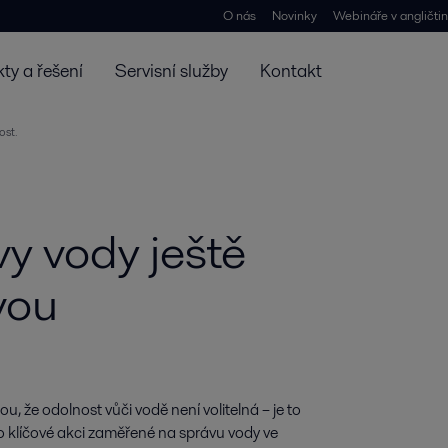
O nás
Novinky
Webináře v angličti
ty a řešení
Servisní služby
Kontakt
ost.
vy vody ještě
svou
, že odolnost vůči vodě není volitelná – je to 
o klíčové akci zaměřené na správu vody ve 