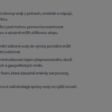
i obnovy vody z potravin, omáček a nápojů,
itou.
d Alfa Laval mohou pomoci koncentrovat
vu a výrazně snížit uhlíkovou stopu
enění získané vody do výroby pomáhá snížit
tní odolnost.
k minimalizovat objem přepravovaného zboží
ch a geopolitických změn.
 firem, které zásadně změnily své provozy,
ut vaši strategii správy vody na vyšší úroveň.