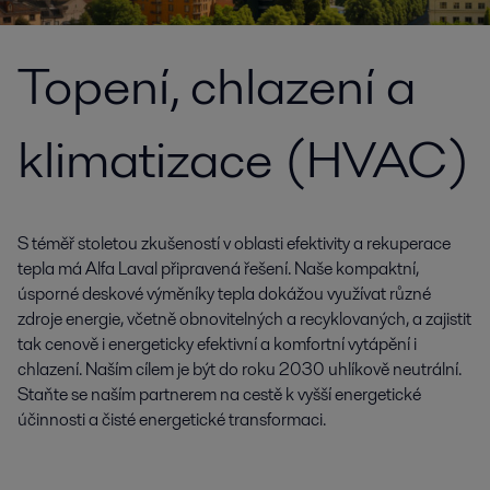
Topení, chlazení a
klimatizace (HVAC)
S téměř stoletou zkušeností v oblasti efektivity a rekuperace
tepla má Alfa Laval připravená řešení. Naše kompaktní,
úsporné deskové výměníky tepla dokážou využívat různé
zdroje energie, včetně obnovitelných a recyklovaných, a zajistit
tak cenově i energeticky efektivní a komfortní vytápění i
chlazení. Naším cílem je být do roku 2030 uhlíkově neutrální.
Staňte se naším partnerem na cestě k vyšší energetické
účinnosti a čisté energetické transformaci.