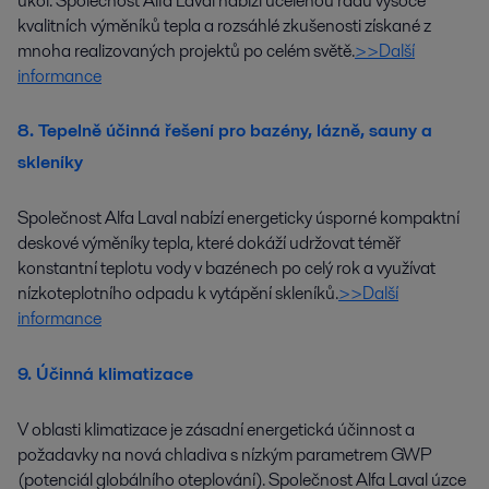
úkol. Společnost Alfa Laval nabízí ucelenou řadu vysoce
kvalitních výměníků tepla a rozsáhlé zkušenosti získané z
mnoha realizovaných projektů po celém světě.
>>Další
informance
8. Tepelně účinná řešení pro bazény, lázně, sauny a
skleníky
Společnost Alfa Laval nabízí energeticky úsporné kompaktní
deskové výměníky tepla, které dokáží udržovat téměř
konstantní teplotu vody v bazénech po celý rok a využívat
nízkoteplotního odpadu k vytápění skleníků.
>>Další
informance
9. Účinná klimatizace
V oblasti klimatizace je zásadní energetická účinnost a
požadavky na nová chladiva s nízkým parametrem GWP
(potenciál globálního oteplování). Společnost Alfa Laval úzce