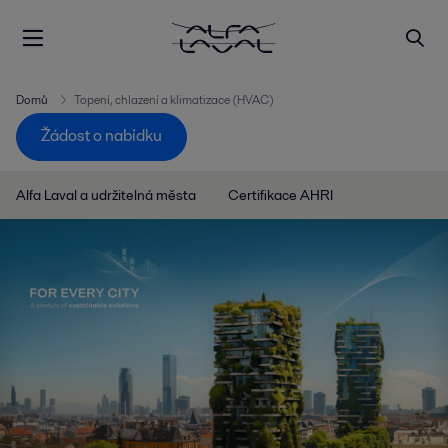
Domů
Topení, chlazení a klimatizace (HVAC)
Žádost o nabídku
Alfa Laval a udržitelná města
Certifikace AHRI